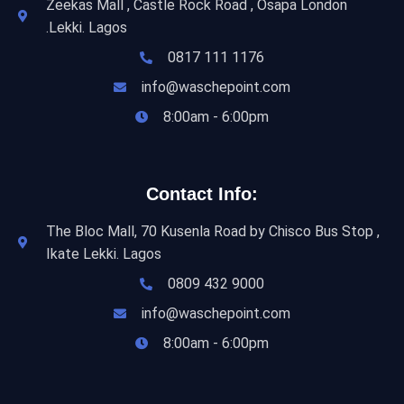
Zeekas Mall , Castle Rock Road , Osapa London
.Lekki. Lagos
0817 111 1176
info@waschepoint.com
8:00am - 6:00pm
Contact Info:
The Bloc Mall, 70 Kusenla Road by Chisco Bus Stop ,
Ikate Lekki. Lagos
0809 432 9000
info@waschepoint.com
8:00am - 6:00pm