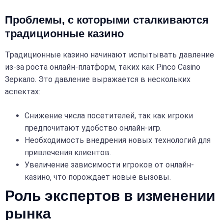
Проблемы, с которыми сталкиваются
традиционные казино
Традиционные казино начинают испытывать давление
из-за роста онлайн-платформ, таких как Pinco Casino
Зеркало. Это давление выражается в нескольких
аспектах:
Снижение числа посетителей, так как игроки
предпочитают удобство онлайн-игр.
Необходимость внедрения новых технологий для
привлечения клиентов.
Увеличение зависимости игроков от онлайн-
казино, что порождает новые вызовы.
Роль экспертов в изменении
рынка