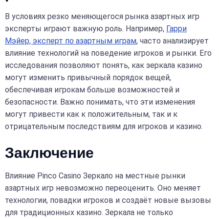
В условиях резко меняющегося рынка азартных игр
эксперты играют важную роль. Например,
Гарри
Мэйер, эксперт по азартным играм
, часто анализирует
влияние технологий на поведение игроков и рынки. Его
исследования позволяют понять, как зеркала казино
могут изменить привычный порядок вещей,
обеспечивая игрокам больше возможностей и
безопасности. Важно понимать, что эти изменения
могут привести как к положительным, так и к
отрицательным последствиям для игроков и казино.
Заключение
Влияние Pinco Casino Зеркало на местные рынки
азартных игр невозможно переоценить. Оно меняет
технологии, повадки игроков и создаёт новые вызовы
для традиционных казино. Зеркала не только