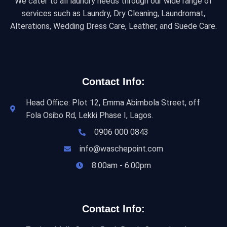
We cater to all laundry needs through our wide range of
services such as Laundry, Dry Cleaning, Laundromat,
Alterations, Wedding Dress Care, Leather, and Suede Care.
Contact Info:
Head Office: Plot 12, Emma Abimbola Street, off
Fola Osibo Rd, Lekki Phase I, Lagos.
0906 000 0843
info@waschepoint.com
8:00am - 6:00pm
Contact Info: