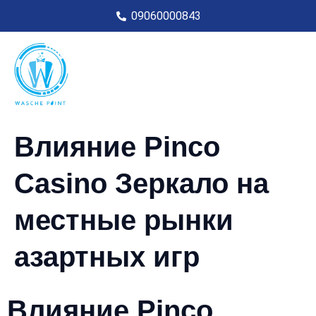
09060000843
Влияние Pinco
Casino Зеркало на
местные рынки
азартных игр
Влияние Pinco