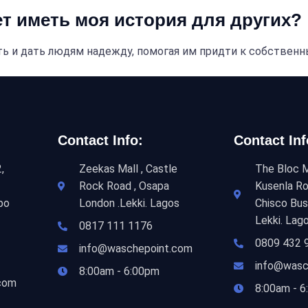
ет иметь моя история для других?
ь и дать людям надежду, помогая им придти к собствен
Contact Info:
Contact Inf
,
Zeekas Mall , Castle
The Bloc M
Rock Road , Osapa
Kusenla Ro
bo
London .Lekki. Lagos
Chisco Bus
Lekki. Lag
0817 111 1176
0809 432 
info@waschepoint.com
info@wasc
8:00am - 6:00pm
com
8:00am - 