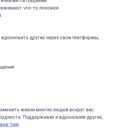
огичными ситуациями.
реживают что-то похожее.
.
вдохновить других через свои платформы,
щения.
изменить жизни многих людей вокруг вас.
рудности. Поддерживая и вдохновляя других,
вки 1win
.