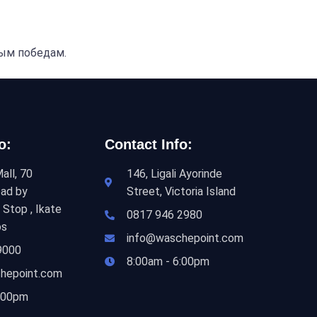
ным победам.
o:
Contact Info:
all, 70
146, Ligali Ayorinde
ad by
Street, Victoria Island
 Stop , Ikate
0817 946 2980
os
info@waschepoint.com
9000
8:00am - 6:00pm
hepoint.com
6:00pm