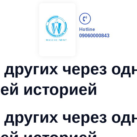
Hotline
09060000843
других через од
оей историей
других через од