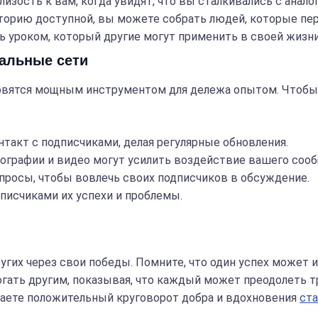
изость к вам, когда увидят, что вы сталкивались с анал
орию доступной, вы можете собрать людей, которые пе
 уроком, который другие могут применить в своей жизни
иальные сети
овятся мощным инструментом для дележа опытом. Чтобы 
акт с подписчиками, делая регулярные обновления.
графии и видео могут усилить воздействие вашего сооб
просы, чтобы вовлечь своих подписчиков в обсуждение.
писчиками их успехи и проблемы.
угих через свои победы. Помните, что один успех может 
огать другим, показывая, что каждый может преодолеть т
здаете положительный круговорот добра и вдохновения
ста