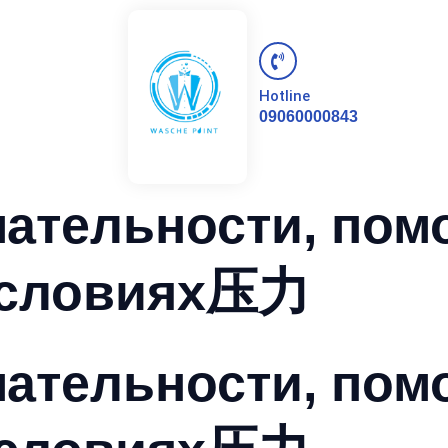
Hotline
09060000843
мательности, по
условиях压力
мательности, по