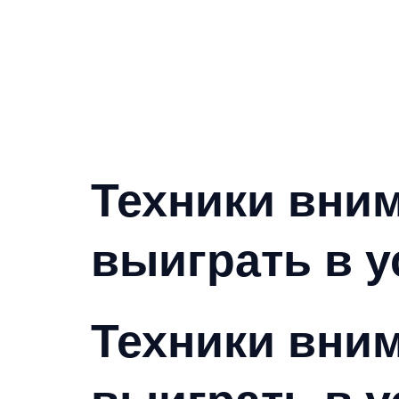
Техники вни
выиграть в 
Техники вни