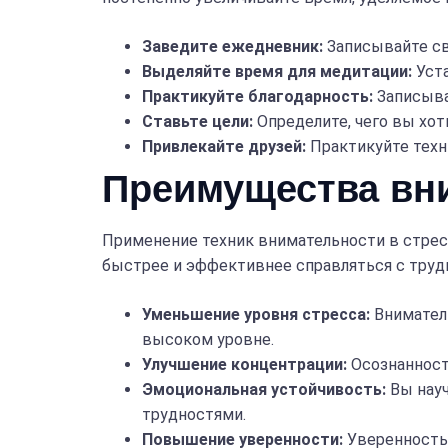
Заведите ежедневник:
Записывайте св
Выделяйте время для медитации:
Уста
Практикуйте благодарность:
Записыва
Ставьте цели:
Определите, чего вы хот
Привлекайте друзей:
Практикуйте техни
Преимущества вн
Применение техник внимательности в стрес
быстрее и эффективнее справляться с тру
Уменьшение уровня стресса:
Вниматель
высоком уровне.
Улучшение концентрации:
Осознанност
Эмоциональная устойчивость:
Вы науч
трудностями.
Повышение уверенности:
Уверенность 