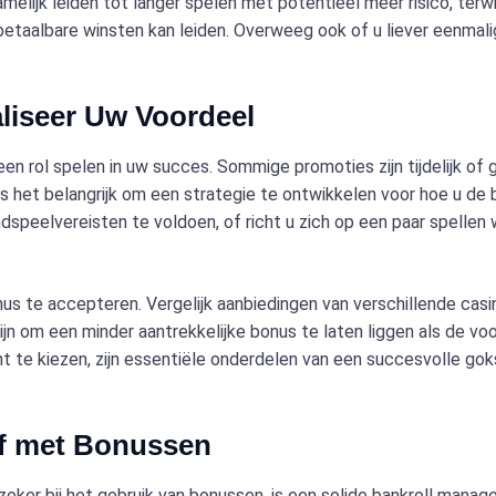
elijk leiden tot langer spelen met potentieel meer risico, ter
tbetaalbare winsten kan leiden. Overweeg ook of u liever eenmal
liseer Uw Voordeel
n rol spelen in uw succes. Sommige promoties zijn tijdelijk of g
s het belangrijk om een strategie te ontwikkelen voor hoe u de 
dspeelvereisten te voldoen, of richt u zich op een paar spelle
nus te accepteren. Vergelijk aanbiedingen van verschillende casi
n om een minder aantrekkelijke bonus te laten liggen als de voor
t te kiezen, zijn essentiële onderdelen van een succesvolle goks
ef met Bonussen
 zeker bij het gebruik van bonussen, is een solide bankroll mana