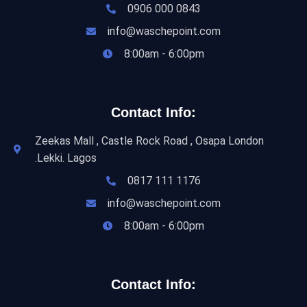
0906 000 0843
info@waschepoint.com
8:00am - 6:00pm
Contact Info:
Zeekas Mall , Castle Rock Road , Osapa London
.Lekki. Lagos
0817 111 1176
info@waschepoint.com
8:00am - 6:00pm
Contact Info: