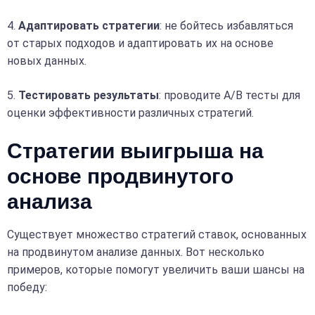
4.
Адаптировать стратегии
: не бойтесь избавляться
от старых подходов и адаптировать их на основе
новых данных.
5.
Тестировать результаты
: проводите A/B тесты для
оценки эффективности различных стратегий.
Стратегии выигрыша на
основе продвинутого
анализа
Существует множество стратегий ставок, основанных
на продвинутом анализе данных. Вот несколько
примеров, которые помогут увеличить ваши шансы на
победу: