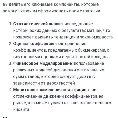
выделить его ключевые компоненты, которые
помогут игрокам сформировать свои стратегии:
Статистический анализ
: исследование
исторических данных о результатах матчей, что
позволяет выявить тенденции и закономерности.
Оценка коэффициентов
: сравнение
коэффициентов, предлагаемых букмекерами, с
внутренними оценками вероятностей исходов.
Финансовое моделирование
: использование
различных моделей для оценки оптимальных
сумм ставок, которые следует делать в
зависимости от вероятностей.
Мониторинг изменения коэффициентов
:
отслеживание движений коэффициентов на
рынке, что может указать на появление ценного
инсайта.