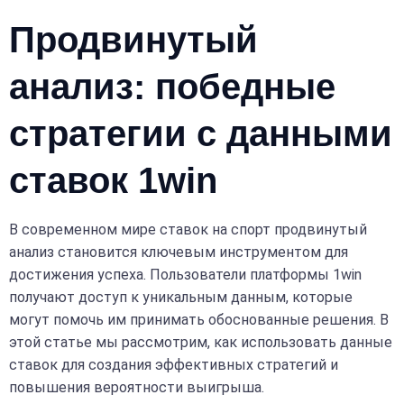
Продвинутый
анализ: победные
стратегии с данными
ставок 1win
В современном мире ставок на спорт продвинутый
анализ становится ключевым инструментом для
достижения успеха. Пользователи платформы 1win
получают доступ к уникальным данным, которые
могут помочь им принимать обоснованные решения. В
этой статье мы рассмотрим, как использовать данные
ставок для создания эффективных стратегий и
повышения вероятности выигрыша.