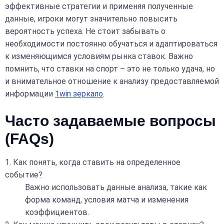
эффективные стратегии и применяя полученные
данные, игроки могут значительно повысить
вероятность успеха. Не стоит забывать о
необходимости постоянно обучаться и адаптироваться
к изменяющимся условиям рынка ставок. Важно
помнить, что ставки на спорт – это не только удача, но
и внимательное отношение к анализу предоставляемой
информации
1win зеркало
.
Часто задаваемые вопросы
(FAQs)
1. Как понять, когда ставить на определенное
событие?
Важно использовать данные анализа, такие как
форма команд, условия матча и изменения
коэффициентов.