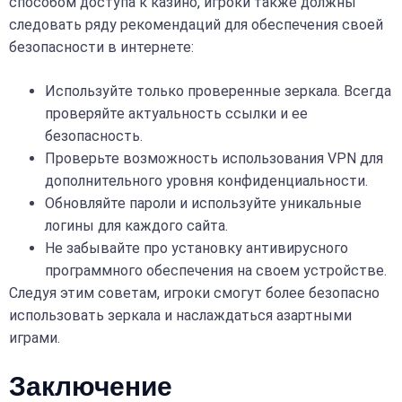
способом доступа к казино, игроки также должны
следовать ряду рекомендаций для обеспечения своей
безопасности в интернете:
Используйте только проверенные зеркала. Всегда
проверяйте актуальность ссылки и ее
безопасность.
Проверьте возможность использования VPN для
дополнительного уровня конфиденциальности.
Обновляйте пароли и используйте уникальные
логины для каждого сайта.
Не забывайте про установку антивирусного
программного обеспечения на своем устройстве.
Следуя этим советам, игроки смогут более безопасно
использовать зеркала и наслаждаться азартными
играми.
Заключение