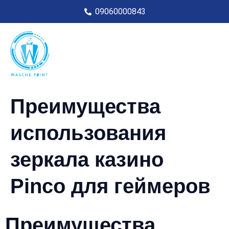
09060000843
Преимущества
использования
зеркала казино
Pinco для геймеров
Преимущества