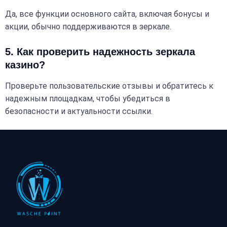
Да, все функции основного сайта, включая бонусы и
акции, обычно поддерживаются в зеркале.
5. Как проверить надежность зеркала
казино?
Проверьте пользовательские отзывы и обратитесь к
надежным площадкам, чтобы убедиться в
безопасности и актуальности ссылки.