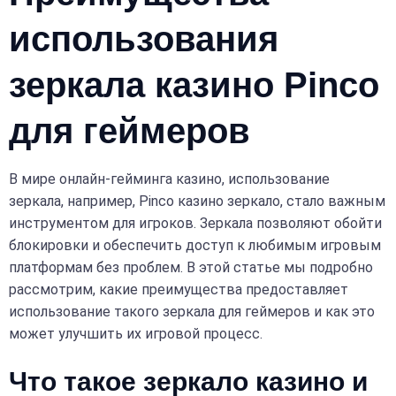
использования
зеркала казино Pinco
для геймеров
В мире онлайн-гейминга казино, использование
зеркала, например, Pinco казино зеркало, стало важным
инструментом для игроков. Зеркала позволяют обойти
блокировки и обеспечить доступ к любимым игровым
платформам без проблем. В этой статье мы подробно
рассмотрим, какие преимущества предоставляет
использование такого зеркала для геймеров и как это
может улучшить их игровой процесс.
Что такое зеркало казино и