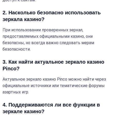
2. Насколько безопасно использовать
зеркала казино?
При использовании проверенных зеркал,
предоставляемых официальными казино, они
безопасны, но всегда важно следовать мерам
безопасности.
3. Как найти актуальное зеркало казино
Pinco?
Актуальное зеркало казино Pinco можно найти через
официальные источники или тематические форумы
азартных игр.
4. Поддерживаются ли все функции в
зеркале казино?