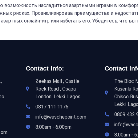
ю возможность насладиться азартными играми в комфортн
ожных рисках. Проанализировав преимущества и недостат
 азартных онлайн-игр или избегать его. Убедитесь, что вы
Contact Info:
Contact Inf
,
Zeekas Mall , Castle
The Bloc M
Rock Road , Osapa
Kusenla Ro
bo
London .Lekki. Lagos
Chisco Bus
Lekki. Lag
0817 111 1176
0809 432 
info@waschepoint.com
info@wasc
8:00am - 6:00pm
com
8:00am - 