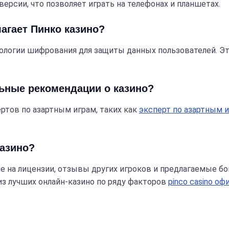
ерсии, что позволяет играть на телефонах и планшетах.
агает Пинко казино?
ологии шифрования для защиты данных пользователей. Эт
льные рекомендации о казино?
ртов по азартным играм, таких как
эксперт по азартным 
казино?
е на лицензии, отзывы других игроков и предлагаемые б
з лучших онлайн-казино по ряду факторов
pinco casino о