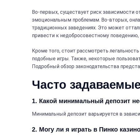
Во-первых, существует риск зависимости о
эмоциональным проблемам. Во-вторых, онлай
традиционных заведениях. Это может отталк
привести к недобросовестному поведению, к
Кроме того, стоит рассмотреть легальность
подобные игры. Также, некоторые пользоват
Подробный обзор законодательства предст
Часто задаваемые
1. Какой минимальный депозит не
Минимальный депозит варьируется в зависим
2. Могу ли я играть в Пинко кази