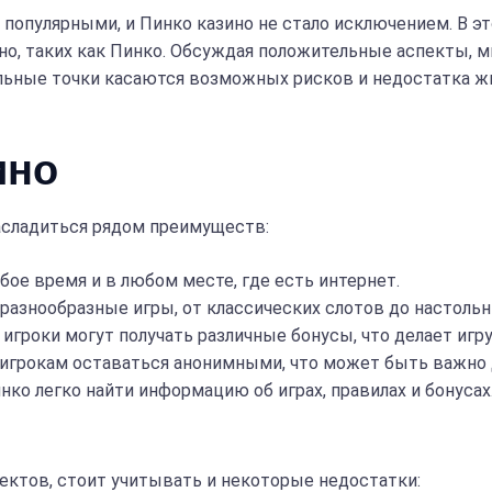
ь популярными, и Пинко казино не стало исключением. В
ино, таких как Пинко. Обсуждая положительные аспекты, 
ельные точки касаются возможных рисков и недостатка ж
ино
насладиться рядом преимуществ:
ое время и в любом месте, где есть интернет.
разнообразные игры, от классических слотов до настольн
игроки могут получать различные бонусы, что делает игру
игрокам оставаться анонимными, что может быть важно 
нко легко найти информацию об играх, правилах и бонусах
ктов, стоит учитывать и некоторые недостатки: