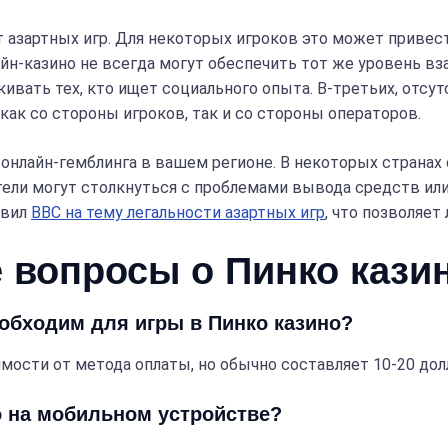
т азартных игр. Для некоторых игроков это может приве
н-казино не всегда могут обеспечить тот же уровень вз
ивать тех, кто ищет социального опыта. В-третьих, отсу
ак со стороны игроков, так и со стороны операторов.
 онлайн-гемблинга в вашем регионе. В некоторых странах
ели могут столкнуться с проблемами вывода средств или
авил
BBC на тему легальности азартных игр
, что позволяе
 вопросы о Пинко кази
обходим для игры в Пинко казино?
ости от метода оплаты, но обычно составляет 10-20 дол
но на мобильном устройстве?