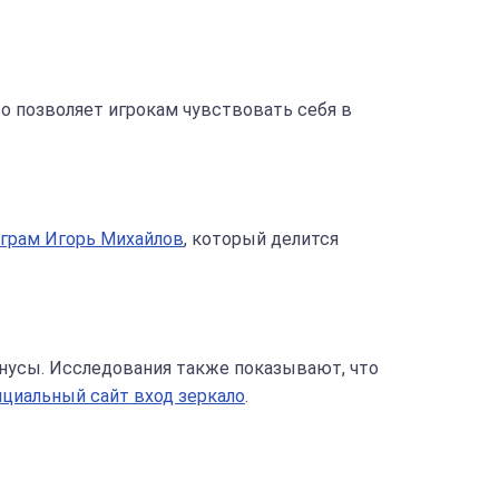
о позволяет игрокам чувствовать себя в
играм Игорь Михайлов
, который делится
онусы. Исследования также показывают, что
фициальный сайт вход зеркало
.