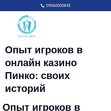
09060000843
Опыт игроков в
онлайн казино
Пинко: своих
историй
Опыт игроков в