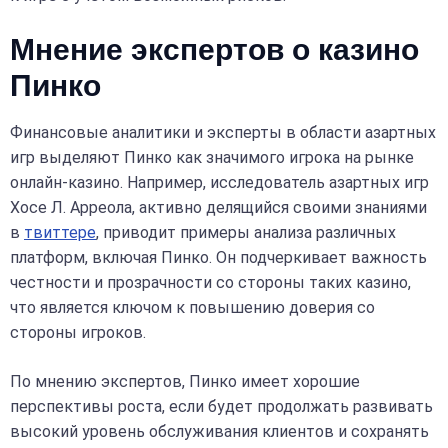
Мнение экспертов о казино
Пинко
Финансовые аналитики и эксперты в области азартных
игр выделяют Пинко как значимого игрока на рынке
онлайн-казино. Например, исследователь азартных игр
Хосе Л. Арреола, активно делящийся своими знаниями
в
твиттере
, приводит примеры анализа различных
платформ, включая Пинко. Он подчеркивает важность
честности и прозрачности со стороны таких казино,
что является ключом к повышению доверия со
стороны игроков.
По мнению экспертов, Пинко имеет хорошие
перспективы роста, если будет продолжать развивать
высокий уровень обслуживания клиентов и сохранять