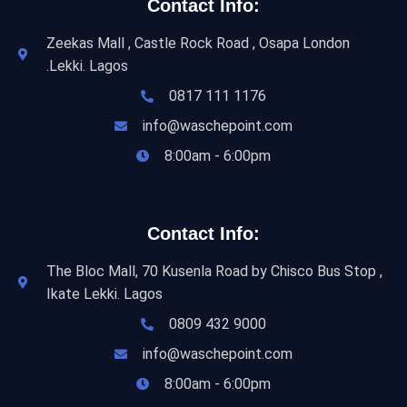
Contact Info:
Zeekas Mall , Castle Rock Road , Osapa London
.Lekki. Lagos
0817 111 1176
info@waschepoint.com
8:00am - 6:00pm
Contact Info:
The Bloc Mall, 70 Kusenla Road by Chisco Bus Stop ,
Ikate Lekki. Lagos
0809 432 9000
info@waschepoint.com
8:00am - 6:00pm