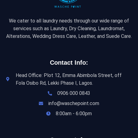
We cater to all laundry needs through our wide range of
services such as Laundry, Dry Cleaning, Laundromat,
Alterations, Wedding Dress Care, Leather, and Suede Care.
Contact Info:
Head Office: Plot 12, Emma Abimbola Street, off
Fola Osibo Rd, Lekki Phase I, Lagos.
0906 000 0843
info@waschepoint.com
8:00am - 6:00pm