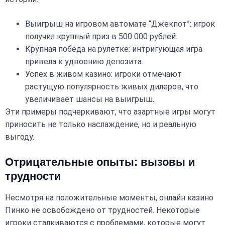
Выигрыш на игровом автомате “Джекпот”: игрок
получил крупный приз в 500 000 рублей.
Крупная победа на рулетке: интригующая игра
привела к удвоению депозита.
Успех в живом казино: игроки отмечают
растущую популярность живых дилеров, что
увеличивает шансы на выигрыш.
Эти примеры подчеркивают, что азартные игры могут
приносить не только наслаждение, но и реальную
выгоду.
Отрицательные опыты: вызовы и
трудности
Несмотря на положительные моменты, онлайн казино
Пинко не освобождено от трудностей. Некоторые
игроки сталкиваются с проблемами, которые могут