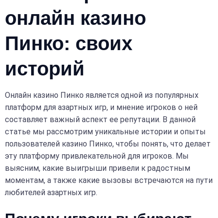
онлайн казино
Пинко: своих
историй
Онлайн казино Пинко является одной из популярных
платформ для азартных игр, и мнение игроков о ней
составляет важный аспект ее репутации. В данной
статье мы рассмотрим уникальные истории и опыты
пользователей казино Пинко, чтобы понять, что делает
эту платформу привлекательной для игроков. Мы
выясним, какие выигрыши привели к радостным
моментам, а также какие вызовы встречаются на пути
любителей азартных игр.