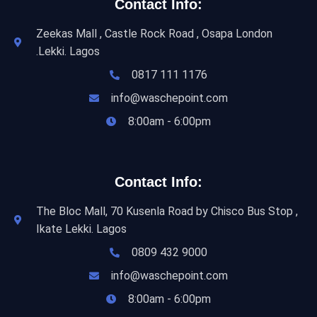
Contact Info:
Zeekas Mall , Castle Rock Road , Osapa London
.Lekki. Lagos
0817 111 1176
info@waschepoint.com
8:00am - 6:00pm
Contact Info:
The Bloc Mall, 70 Kusenla Road by Chisco Bus Stop ,
Ikate Lekki. Lagos
0809 432 9000
info@waschepoint.com
8:00am - 6:00pm