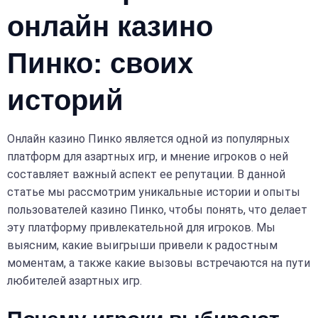
онлайн казино
Пинко: своих
историй
Онлайн казино Пинко является одной из популярных
платформ для азартных игр, и мнение игроков о ней
составляет важный аспект ее репутации. В данной
статье мы рассмотрим уникальные истории и опыты
пользователей казино Пинко, чтобы понять, что делает
эту платформу привлекательной для игроков. Мы
выясним, какие выигрыши привели к радостным
моментам, а также какие вызовы встречаются на пути
любителей азартных игр.