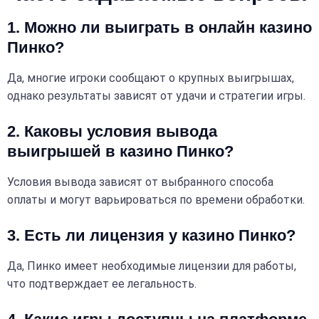
1. Можно ли выиграть в онлайн казино
Пинко?
Да, многие игроки сообщают о крупных выигрышах,
однако результаты зависят от удачи и стратегии игры.
2. Каковы условия вывода
выигрышей в казино Пинко?
Условия вывода зависят от выбранного способа
оплаты и могут варьироваться по времени обработки.
3. Есть ли лицензия у казино Пинко?
Да, Пинко имеет необходимые лицензии для работы,
что подтверждает ее легальность.