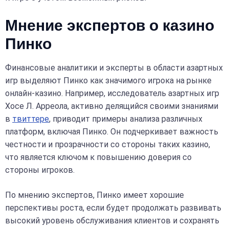
Мнение экспертов о казино
Пинко
Финансовые аналитики и эксперты в области азартных
игр выделяют Пинко как значимого игрока на рынке
онлайн-казино. Например, исследователь азартных игр
Хосе Л. Арреола, активно делящийся своими знаниями
в
твиттере
, приводит примеры анализа различных
платформ, включая Пинко. Он подчеркивает важность
честности и прозрачности со стороны таких казино,
что является ключом к повышению доверия со
стороны игроков.
По мнению экспертов, Пинко имеет хорошие
перспективы роста, если будет продолжать развивать
высокий уровень обслуживания клиентов и сохранять