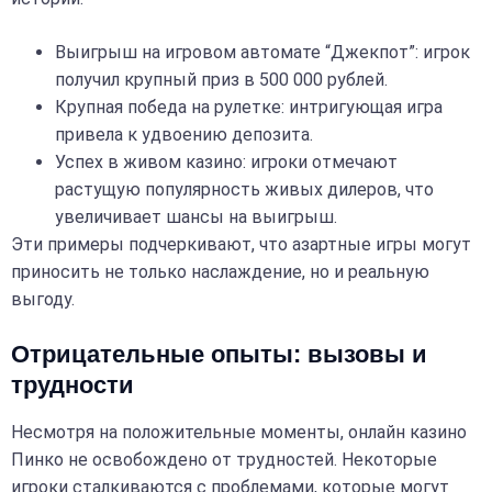
Выигрыш на игровом автомате “Джекпот”: игрок
получил крупный приз в 500 000 рублей.
Крупная победа на рулетке: интригующая игра
привела к удвоению депозита.
Успех в живом казино: игроки отмечают
растущую популярность живых дилеров, что
увеличивает шансы на выигрыш.
Эти примеры подчеркивают, что азартные игры могут
приносить не только наслаждение, но и реальную
выгоду.
Отрицательные опыты: вызовы и
трудности
Несмотря на положительные моменты, онлайн казино
Пинко не освобождено от трудностей. Некоторые
игроки сталкиваются с проблемами, которые могут