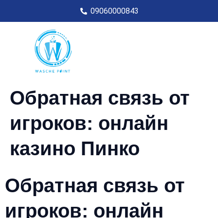
09060000843
Обратная связь от
игроков: онлайн
казино Пинко
Обратная связь от
игроков: онлайн