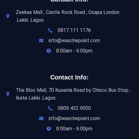
Zeekas Mall , Castle Rock Road , Osapa London
.Lekki. Lagos
0817 111 1176
info@waschepoint.com
8:00am - 6:00pm
Contact Info:
The Bloc Mall, 70 Kusenla Road by Chisco Bus Stop ,
Ikate Lekki. Lagos
0809 432 9000
info@waschepoint.com
8:00am - 6:00pm