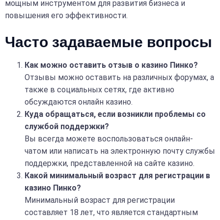
мощным инструментом для развития бизнеса и
повышения его эффективности.
Часто задаваемые вопросы
Как можно оставить отзыв о казино Пинко?
Отзывы можно оставить на различных форумах, а
также в социальных сетях, где активно
обсуждаются онлайн казино.
Куда обращаться, если возникли проблемы со
службой поддержки?
Вы всегда можете воспользоваться онлайн-
чатом или написать на электронную почту службы
поддержки, представленной на сайте казино.
Какой минимальный возраст для регистрации в
казино Пинко?
Минимальный возраст для регистрации
составляет 18 лет, что является стандартным