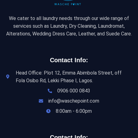
We cater to all laundry needs through our wide range of
services such as Laundry, Dry Cleaning, Laundromat,
Alterations, Wedding Dress Care, Leather, and Suede Care.
Contact Info:
Head Office: Plot 12, Emma Abimbola Street, off
Fola Osibo Rd, Lekki Phase I, Lagos.
0906 000 0843
info@waschepoint.com
8:00am - 6:00pm
Contact Info: