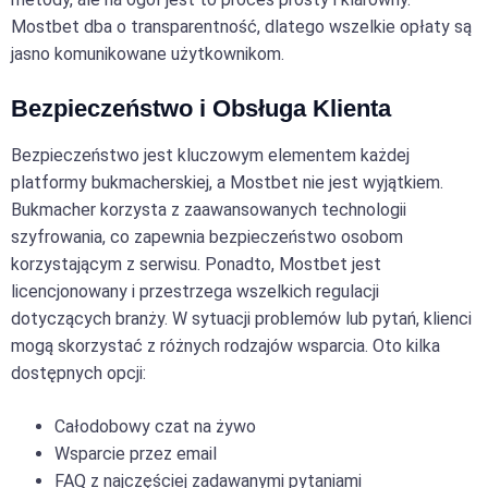
Mostbet dba o transparentność, dlatego wszelkie opłaty są
jasno komunikowane użytkownikom.
Bezpieczeństwo i Obsługa Klienta
Bezpieczeństwo jest kluczowym elementem każdej
platformy bukmacherskiej, a Mostbet nie jest wyjątkiem.
Bukmacher korzysta z zaawansowanych technologii
szyfrowania, co zapewnia bezpieczeństwo osobom
korzystającym z serwisu. Ponadto, Mostbet jest
licencjonowany i przestrzega wszelkich regulacji
dotyczących branży. W sytuacji problemów lub pytań, klienci
mogą skorzystać z różnych rodzajów wsparcia. Oto kilka
dostępnych opcji:
Całodobowy czat na żywo
Wsparcie przez email
FAQ z najczęściej zadawanymi pytaniami