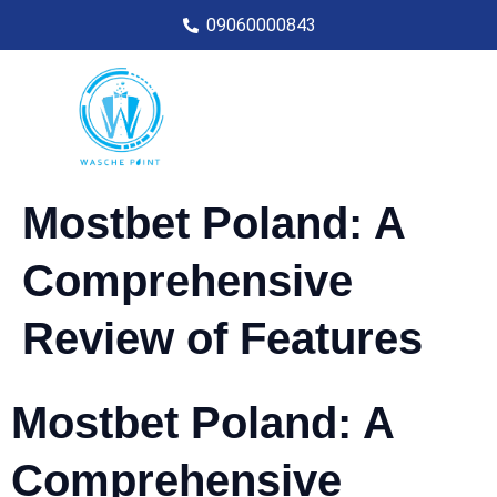
09060000843
Mostbet Poland: A
Comprehensive
Review of Features
Mostbet Poland: A
Comprehensive