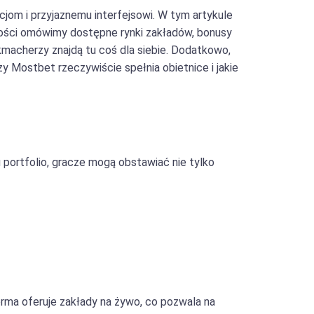
jom i przyjaznemu interfejsowi. W tym artykule
ości omówimy dostępne rynki zakładów, bonusy
ukmacherzy znajdą tu coś dla siebie. Dodatkowo,
y Mostbet rzeczywiście spełnia obietnice i jakie
portfolio, gracze mogą obstawiać nie tylko
orma oferuje zakłady na żywo, co pozwala na