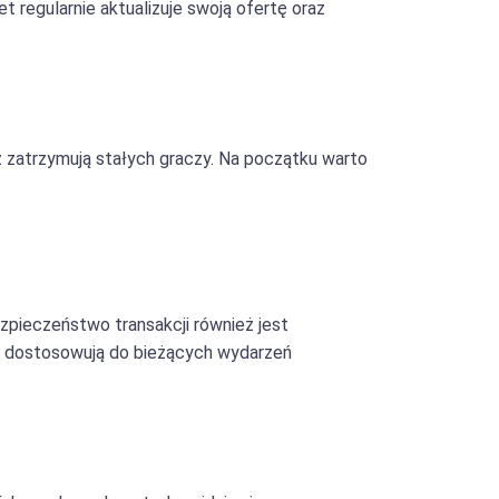
 regularnie aktualizuje swoją ofertę oraz
 zatrzymują stałych graczy. Na początku warto
ezpieczeństwo transakcji również jest
ę i dostosowują do bieżących wydarzeń