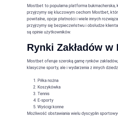
Mostbet to popularna platforma bukmacherska, kt
przyjrzymy się kluczowym cechom Mostbet, któr
powitalne, opcje płatności i wiele innych rozwiąz
przyjrzymy się bezpieczeństwu i obsłudze klienta
są opinie użytkowników.
Rynki Zakładów w 
Mostbet oferuje szeroką gamę rynków zakładów, 
klasyczne sporty, ale i wydarzenia z innych dziedz
Piłka nożna
Koszykówka
Tennis
E-sporty
Wyścigi konne
Możliwość obstawiania wielu dyscyplin sportowyc