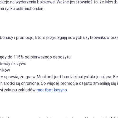
cje na wydarzenia boiskowe. Ważne jest również to, że Mostbet
 na rynku bukmacherskim.
onusy i promocje, które przyciągają nowych użytkowników oraz
zący do 115% od pierwszego depozytu
akłady na żywo
wników
że sprawia, że gra w Mostbet jest bardziej satysfakcjonująca. B
h środki są chronione. Co więcej, promocje często zmieniają si
owi zakupu zakładów
mostbet kasyno
.