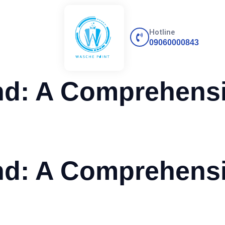
Hotline
09060000843
nd: A Comprehensi
nd: A Comprehensi