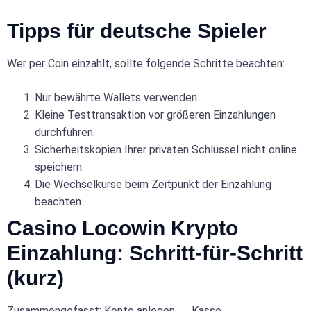
Tipps für deutsche Spieler
Wer per Coin einzahlt, sollte folgende Schritte beachten:
Nur bewährte Wallets verwenden.
Kleine Testtransaktion vor größeren Einzahlungen
durchführen.
Sicherheitskopien Ihrer privaten Schlüssel nicht online
speichern.
Die Wechselkurse beim Zeitpunkt der Einzahlung
beachten.
Casino Locowin Krypto
Einzahlung: Schritt-für-Schritt
(kurz)
Zusammengefasst: Konto anlegen → Kasse →