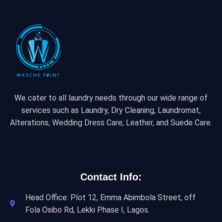
We cater to all laundry needs through our wide range of
services such as Laundry, Dry Cleaning, Laundromat,
Alterations, Wedding Dress Care, Leather, and Suede Care.
Contact Info:
Head Office: Plot 12, Emma Abimbola Street, off
Fola Osibo Rd, Lekki Phase I, Lagos.