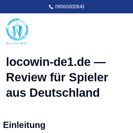
09060000843
locowin-de1.de —
Review für Spieler
aus Deutschland
Einleitung