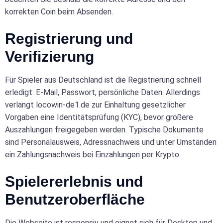
korrekten Coin beim Absenden.
Registrierung und
Verifizierung
Für Spieler aus Deutschland ist die Registrierung schnell
erledigt: E-Mail, Passwort, persönliche Daten. Allerdings
verlangt locowin-de1.de zur Einhaltung gesetzlicher
Vorgaben eine Identitätsprüfung (KYC), bevor größere
Auszahlungen freigegeben werden. Typische Dokumente
sind Personalausweis, Adressnachweis und unter Umständen
ein Zahlungsnachweis bei Einzahlungen per Krypto.
Spielererlebnis und
Benutzeroberfläche
Die Webseite ist responsiv und eignet sich für Desktop und