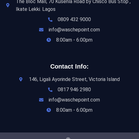
The Bloc Mall, 70 Kusenla Road by Chisco Bus Stop ,
Ikate Lekki. Lagos
0809 432 9000
info@waschepoint.com
8:00am - 6:00pm
Contact Info:
146, Ligali Ayorinde Street, Victoria Island
0817 946 2980
info@waschepoint.com
8:00am - 6:00pm