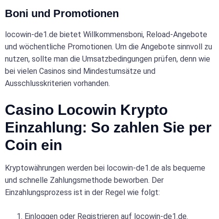
Boni und Promotionen
locowin-de1.de bietet Willkommensboni, Reload-Angebote
und wöchentliche Promotionen. Um die Angebote sinnvoll zu
nutzen, sollte man die Umsatzbedingungen prüfen, denn wie
bei vielen Casinos sind Mindestumsätze und
Ausschlusskriterien vorhanden.
Casino Locowin Krypto
Einzahlung: So zahlen Sie per
Coin ein
Kryptowährungen werden bei locowin-de1.de als bequeme
und schnelle Zahlungsmethode beworben. Der
Einzahlungsprozess ist in der Regel wie folgt:
Einloggen oder Registrieren auf locowin-de1.de.