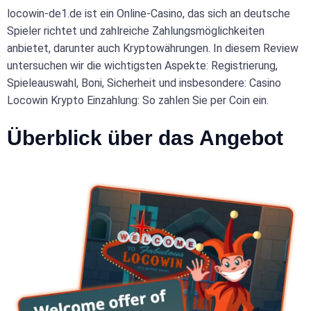
locowin-de1.de ist ein Online-Casino, das sich an deutsche
Spieler richtet und zahlreiche Zahlungsmöglichkeiten
anbietet, darunter auch Kryptowährungen. In diesem Review
untersuchen wir die wichtigsten Aspekte: Registrierung,
Spieleauswahl, Boni, Sicherheit und insbesondere: Casino
Locowin Krypto Einzahlung: So zahlen Sie per Coin ein.
Überblick über das Angebot