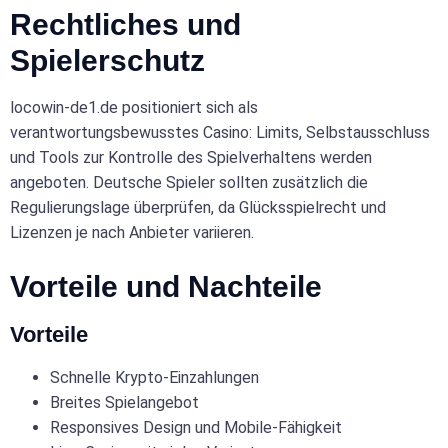
Rechtliches und
Spielerschutz
locowin-de1.de positioniert sich als
verantwortungsbewusstes Casino: Limits, Selbstausschluss
und Tools zur Kontrolle des Spielverhaltens werden
angeboten. Deutsche Spieler sollten zusätzlich die
Regulierungslage überprüfen, da Glücksspielrecht und
Lizenzen je nach Anbieter variieren.
Vorteile und Nachteile
Vorteile
Schnelle Krypto-Einzahlungen
Breites Spielangebot
Responsives Design und Mobile-Fähigkeit