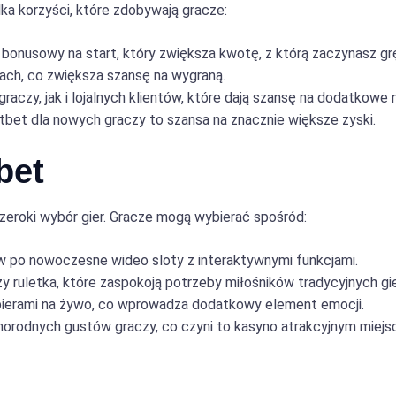
ka korzyści, które zdobywają gracze:
bonusowy na start, który zwiększa kwotę, z którą zaczynasz gr
ach, co zwiększa szansę na wygraną.
aczy, jak i lojalnych klientów, które dają szansę na dodatkowe 
bet dla nowych graczy to szansa na znacznie większe zyski.
bet
zeroki wybór gier. Gracze mogą wybierać spośród:
 po nowoczesne wideo sloty z interaktywnymi funkcjami.
czy ruletka, które zaspokoją potrzeby miłośników tradycyjnych g
pierami na żywo, co wprowadza dodatkowy element emocji.
żnorodnych gustów graczy, co czyni to kasyno atrakcyjnym mie