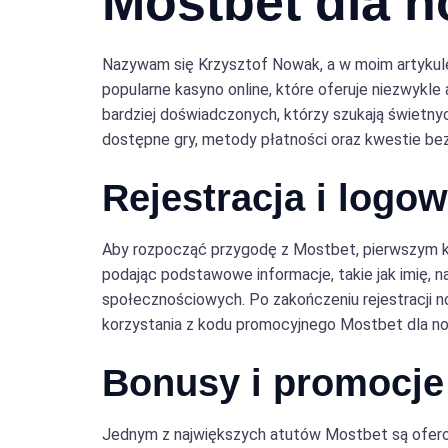
Mostbet dla 
Nazywam się Krzysztof Nowak, a w moim artykule
popularne kasyno online, które oferuje niezwykle 
bardziej doświadczonych, którzy szukają świetny
dostępne gry, metody płatności oraz kwestie be
Rejestracja i logo
Aby rozpocząć przygodę z Mostbet, pierwszym krok
podając podstawowe informacje, takie jak imię, n
społecznościowych. Po zakończeniu rejestracji n
korzystania z kodu promocyjnego Mostbet dla n
Bonusy i promocje
Jednym z największych atutów Mostbet są oferowa