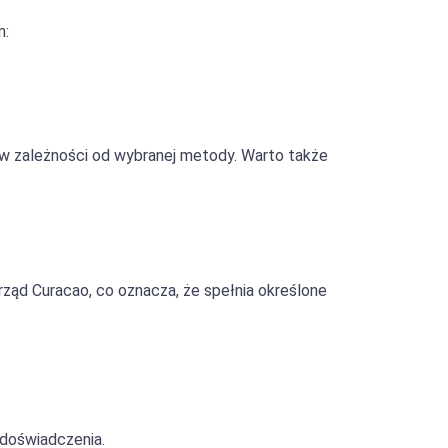
m:
ć w zależności od wybranej metody. Warto także
ząd Curacao, co oznacza, że spełnia określone
 doświadczenia.