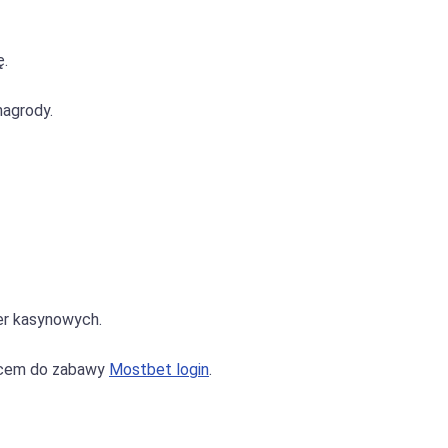
ę.
nagrody.
ier kasynowych.
jscem do zabawy
Mostbet login
.