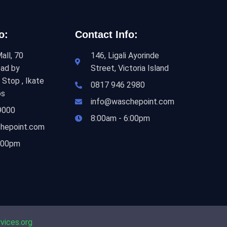
o:
Contact Info:
all, 70
146, Ligali Ayorinde
ad by
Street, Victoria Island
 Stop , Ikate
0817 946 2980
os
info@waschepoint.com
9000
8:00am - 6:00pm
hepoint.com
6:00pm
vices.org