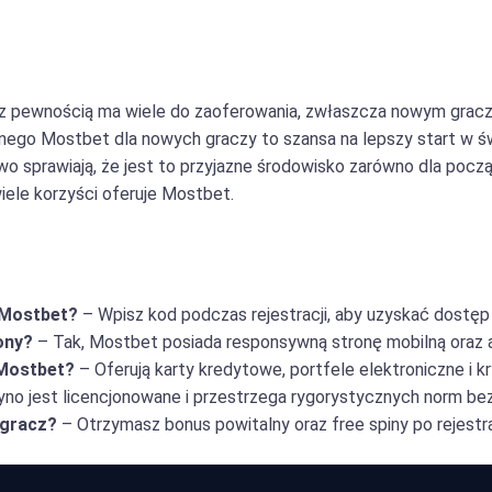
 z pewnością ma wiele do zaoferowania, zwłaszcza nowym gracz
nego Mostbet dla nowych graczy to szansa na lepszy start w świe
 sprawiają, że jest to przyjazne środowisko zarówno dla począt
k wiele korzyści oferuje Mostbet.
 Mostbet?
– Wpisz kod podczas rejestracji, aby uzyskać dostę
ony?
– Tak, Mostbet posiada responsywną stronę mobilną oraz a
 Mostbet?
– Oferują karty kredytowe, portfele elektroniczne i k
yno jest licencjonowane i przestrzega rygorystycznych norm be
 gracz?
– Otrzymasz bonus powitalny oraz free spiny po rejest