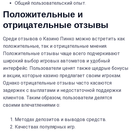
Общий пользовательский опыт.
Положительные и
отрицательные отзывы
Среди отзывов о Казино Пинко можно встретить как
положительные, так и отрицательные мнения.
Положительные отзывы чаще всего подчеркивают
широкий выбор игровых автоматов и удобный
интерфейс. Пользователи ценят также щедрые бонусы
и акции, которые казино предлагает своим игрокам.
Однако отрицательные отзывы часто касаются
задержек с выплатами и недостаточной поддержки
клиентов. Таким образом, пользователи делятся
своими впечатлениями о:
Методах депозитов и выводов средств.
Качествах популярных игр.