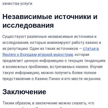
качества услуги.
Независимые источники и
исследования
Существуют различные независимые источники и
исследования, которые анализируют работу казино и
их репутацию. Один из таких источников —
статья в
Reuters о будущем игорной индустрии
, которая
предлагает ценную информацию о текущих тенденциях
и возможных проблемах, встречаемых казино. Изучая
такую информацию, можно получить более полное
представление о Казино Пинко и его месте на рынке.
Заключение
Таким образом, в заключение можно сказать, что