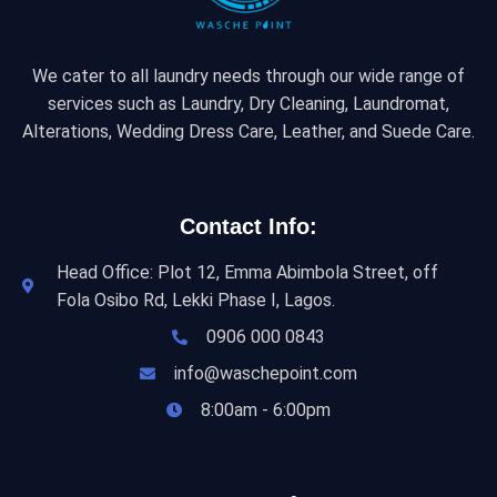
We cater to all laundry needs through our wide range of
services such as Laundry, Dry Cleaning, Laundromat,
Alterations, Wedding Dress Care, Leather, and Suede Care.
Contact Info:
Head Office: Plot 12, Emma Abimbola Street, off
Fola Osibo Rd, Lekki Phase I, Lagos.
0906 000 0843
info@waschepoint.com
8:00am - 6:00pm