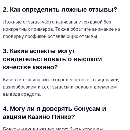
2. Как определить ложные отзывы?
Ложные отзывы часто написаны с похвалой без
конкретных примеров. Также обратите внимание на
проверку профилей оставляющих отзывы.
3. Какие аспекты могут
свидетельствовать о высоком
качестве казино?
Качество казино часто определяется его лицензией,
разнообразием игр, отзывами игроков и временем
вывода средств.
4. Могу ли я доверять бонусам и
акциям Казино Пинко?
Бонусы и акции казино могут быть хорошим