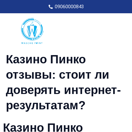
09060000843
Казино Пинко
отзывы: стоит ли
доверять интернет-
результатам?
Казино Пинко