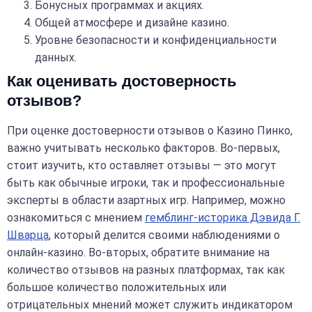
Бонусных программах и акциях.
Общей атмосфере и дизайне казино.
Уровне безопасности и конфиденциальности
данных.
Как оценивать достоверность
отзывов?
При оценке достоверности отзывов о Казино Пинко,
важно учитывать несколько факторов. Во-первых,
стоит изучить, кто оставляет отзывы — это могут
быть как обычные игроки, так и профессиональные
эксперты в области азартных игр. Например, можно
ознакомиться с мнением
гемблинг-историка Дэвида Г.
Шварца
, который делится своими наблюдениями о
онлайн-казино. Во-вторых, обратите внимание на
количество отзывов на разных платформах, так как
большое количество положительных или
отрицательных мнений может служить индикатором