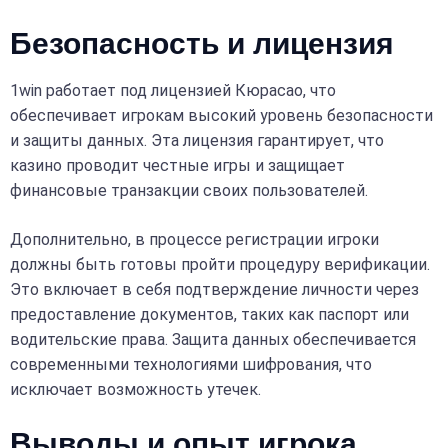
Безопасность и лицензия
1win работает под лицензией Кюрасао, что
обеспечивает игрокам высокий уровень безопасности
и защиты данных. Эта лицензия гарантирует, что
казино проводит честные игры и защищает
финансовые транзакции своих пользователей.
Дополнительно, в процессе регистрации игроки
должны быть готовы пройти процедуру верификации.
Это включает в себя подтверждение личности через
предоставление документов, таких как паспорт или
водительские права. Защита данных обеспечивается
современными технологиями шифрования, что
исключает возможность утечек.
Выводы и опыт игрока