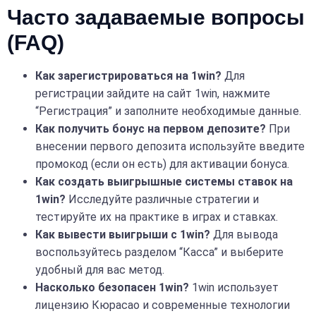
Часто задаваемые вопросы
(FAQ)
Как зарегистрироваться на 1win?
Для
регистрации зайдите на сайт 1win, нажмите
“Регистрация” и заполните необходимые данные.
Как получить бонус на первом депозите?
При
внесении первого депозита используйте введите
промокод (если он есть) для активации бонуса.
Как создать выигрышные системы ставок на
1win?
Исследуйте различные стратегии и
тестируйте их на практике в играх и ставках.
Как вывести выигрыши с 1win?
Для вывода
воспользуйтесь разделом “Касса” и выберите
удобный для вас метод.
Насколько безопасен 1win?
1win использует
лицензию Кюрасао и современные технологии