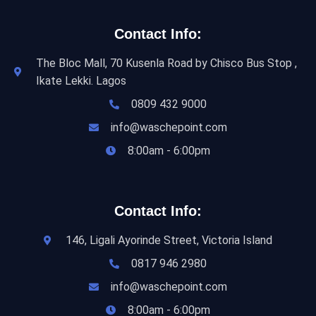
Contact Info:
The Bloc Mall, 70 Kusenla Road by Chisco Bus Stop ,
Ikate Lekki. Lagos
0809 432 9000
info@waschepoint.com
8:00am - 6:00pm
Contact Info:
146, Ligali Ayorinde Street, Victoria Island
0817 946 2980
info@waschepoint.com
8:00am - 6:00pm