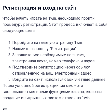
Регистрация и вход на сайт
Чтобы начать играть на 1win, необходимо пройти
процедуру регистрации. Этот процесс включает в себя
следующие шаги:
Перейдите на главную страницу 1win.
Нажмите на кнопку “Регистрация”.
Заполните все необходимые поля: имя,
электронная почта, номер телефона и пароль.
Подтвердите регистрацию через ссылку,
отправленную на ваш электронный адрес.
Войдите на сайт, используя свои учетные данные.
После успешной регистрации вы сможете
воспользоваться всеми функциями казино, включая
создание выигрышных систем ставок на 1win.