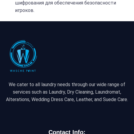
шифрования для обеспечения безопасности
игроков.
We cater to all laundry needs through our wide range of
services such as Laundry, Dry Cleaning, Laundromat,
Alterations, Wedding Dress Care, Leather, and Suede Care.
Contact Info: