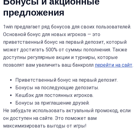
Бонусы и акционные
предложения
1win предлагает ряд бонусов для своих пользователей.
Основной бонус для новых игроков — это
приветственный бонус на первый депозит, который
может достигать 500% от суммы пополнения. Также
доступны регулярные акции и турниры, которые
позволят вам увеличить ваш банкролл
перейти на сайт
.
Приветственный бонус на первый депозит.
Бонусы на последующие депозиты.
Кешбэк для постоянных игроков.
Бонусы за приглашение друзей.
Не забудьте использовать актуальный промокод, если
он доступен на сайте. Это поможет вам
максимизировать выгоды от игры!