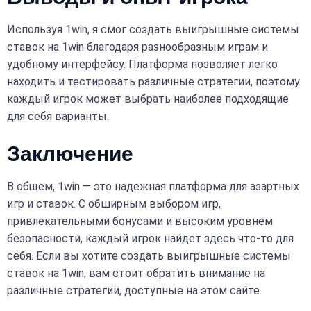
Используя 1win, я смог создать выигрышные системы
ставок на 1win благодаря разнообразным играм и
удобному интерфейсу. Платформа позволяет легко
находить и тестировать различные стратегии, поэтому
каждый игрок может выбрать наиболее подходящие
для себя варианты.
Заключение
В общем, 1win — это надежная платформа для азартных
игр и ставок. С обширным выбором игр,
привлекательными бонусами и высоким уровнем
безопасности, каждый игрок найдет здесь что-то для
себя. Если вы хотите создать выигрышные системы
ставок на 1win, вам стоит обратить внимание на
различные стратегии, доступные на этом сайте.