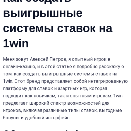
выигрышные
системы ставок на
1win
Меня зовут Алексей Петров, я опытный игрок в
онлайн-казино, и в этой статье я подробно расскажу о
том, как создать выигрышные системы ставок на
1win. Этот бренд представляет собой интегрированную
платформу для ставок и азартных игр, которая
подходит как новичкам, так и опытным игрокам. 1win
предлагает широкий спектр возможностей для
игроков, включая различные типы ставок, выгодные
бонусы и удобный интерфейс.