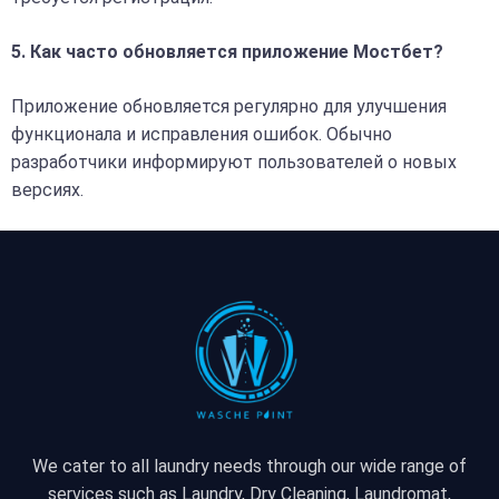
5. Как часто обновляется приложение Мостбет?
Приложение обновляется регулярно для улучшения
функционала и исправления ошибок. Обычно
разработчики информируют пользователей о новых
версиях.
We cater to all laundry needs through our wide range of
services such as Laundry, Dry Cleaning, Laundromat,