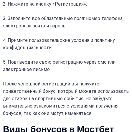
2. Нажмите на кнопку «Регистрация».
3. Заполните все обязательные поля: номер телефона,
электронная почта и пароль.
4. Примите пользовательские условия и политику
конфиденциальности.
5. Подтвердите свою регистрацию через смс или
электронное письмо.
После успешной регистрации вы получите
приветственный бонус, который можете использовать
для ставок на спортивные события. Не забудьте
внимательно ознакомиться с условиями получения
бонусов, так как они могут изменяться.
Виды бонусов в Мостбет