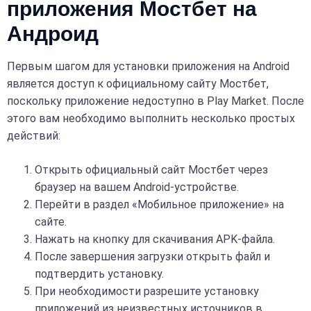
приложения Мостбет на
Андроид
Первым шагом для установки приложения на Android
является доступ к официальному сайту Мостбет,
поскольку приложение недоступно в Play Market. После
этого вам необходимо выполнить несколько простых
действий:
Открыть официальный сайт Мостбет через
браузер на вашем Android-устройстве.
Перейти в раздел «Мобильное приложение» на
сайте.
Нажать на кнопку для скачивания APK-файла.
После завершения загрузки открыть файл и
подтвердить установку.
При необходимости разрешите установку
приложений из неизвестных источников в