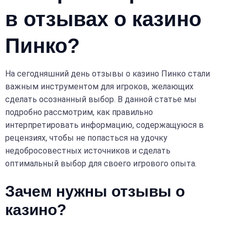
в отзывах о казино
Пинко?
На сегодняшний день отзывы о казино Пинко стали
важным инструментом для игроков, желающих
сделать осознанный выбор. В данной статье мы
подробно рассмотрим, как правильно
интерпретировать информацию, содержащуюся в
рецензиях, чтобы не попасться на удочку
недобросовестных источников и сделать
оптимальный выбор для своего игрового опыта.
Зачем нужны отзывы о
казино?