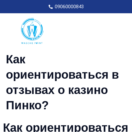
09060000843
Как
ориентироваться в
отзывах о казино
Пинко?
Как ориентироваться