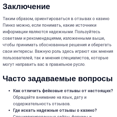
Заключение
Таким образом, ориентироваться в отзывах о казино
Пинко можно, если понимать, какие источники
информации являются надежными. Пользуйтесь
советами и рекомендациями, изложенными выше,
чтобы принимать обоснованные решения и оберегать
свои интересы. Важную роль здесь играют как мнения
пользователей, так и мнения специалистов, которые
могут направить вас в правильное русло.
Часто задаваемые вопросы
Как отличить фейковые отзывы от настоящих?
Обращайте внимание на язык, дату и
содержательность отзывов.
Где искать надежные отзывы о казино?
Специализированные сайты, форумы и