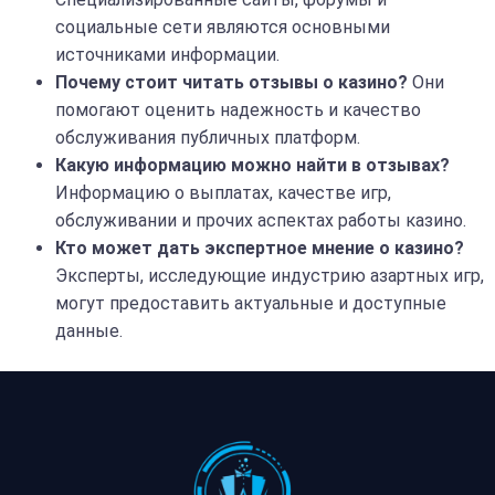
социальные сети являются основными
источниками информации.
Почему стоит читать отзывы о казино?
Они
помогают оценить надежность и качество
обслуживания публичных платформ.
Какую информацию можно найти в отзывах?
Информацию о выплатах, качестве игр,
обслуживании и прочих аспектах работы казино.
Кто может дать экспертное мнение о казино?
Эксперты, исследующие индустрию азартных игр,
могут предоставить актуальные и доступные
данные.