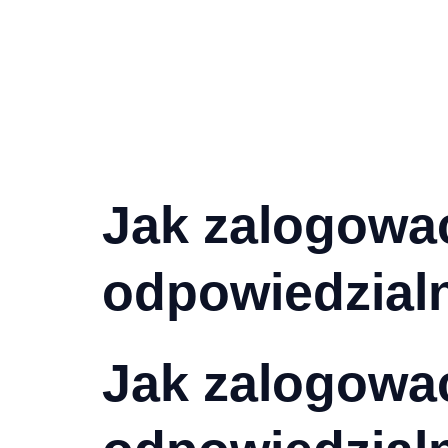
Jak zalogowa
odpowiedzialn
Jak zalogowa