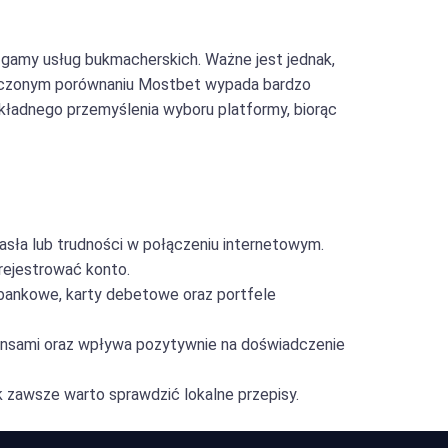
 gamy usług bukmacherskich. Ważne jest jednak,
ytoczonym porównaniu Mostbet wypada bardzo
ładnego przemyślenia wyboru platformy, biorąc
sła lub trudności w połączeniu internetowym.
rejestrować konto.
 bankowe, karty debetowe oraz portfele
nansami oraz wpływa pozytywnie na doświadczenie
 zawsze warto sprawdzić lokalne przepisy.