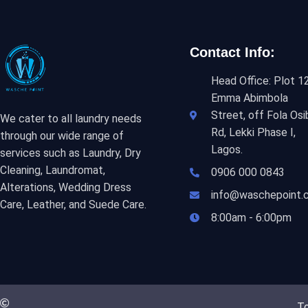
Contact Info:
Head Office: Plot 12
Emma Abimbola
Street, off Fola Osi
We cater to all laundry needs
Rd, Lekki Phase I,
through our wide range of
Lagos.
services such as Laundry, Dry
Cleaning, Laundromat,
0906 000 0843
Alterations, Wedding Dress
info@waschepoint.
Care, Leather, and Suede Care.
8:00am - 6:00pm
To