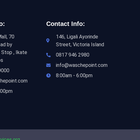
o:
Contact Info:
all, 70
146, Ligali Ayorinde
ad by
Street, Victoria Island
 Stop , Ikate
0817 946 2980
os
info@waschepoint.com
9000
8:00am - 6:00pm
hepoint.com
6:00pm
vices.org