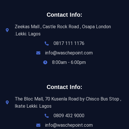
Contact Info:
Zeekas Mall , Castle Rock Road , Osapa London
.Lekki. Lagos
0817 111 1176
info@waschepoint.com
8:00am - 6:00pm
Contact Info:
The Bloc Mall, 70 Kusenla Road by Chisco Bus Stop ,
Ikate Lekki. Lagos
0809 432 9000
info@waschepoint.com