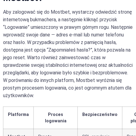
Aby zalogować się do Mostbet, wystarczy odwiedzić stronę
internetową bukmachera, a następnie kliknąć przycisk
“Logowanie” umieszczony w prawym górnym rogu. Następnie
wprowadź swoje dane — adres e-mail lub numer telefonu
oraz hasło. W przypadku problemów z pamięcią hasła,
dostępna jest opcja “Zapomniałeś hasła?”, która pozwala na
jego reset. Warto również zainwestować czas w
sprawdzenie swojej stabilności internetowej oraz aktualności
przeglądarki, aby logowanie było szybkie i bezproblemowe.
W porównaniu do innych platform, Mostbet wyróżnia się
prostym procesem logowania, co jest ogromnym atutem dla
użytkowników.
Platforma
Proces
Bezpieczeństwo
logowania
pł