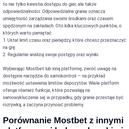
to nie tylko kwestia dostępu do gier, ale także
odpowiedzialności. Odpowiedzialne granie oznacza
umiejętność zarządzania swoimi środkami oraz czasem
spędzonym na zakładach. Oto kilka kluczowych punktów, o
których warto pamiętać:
1. Ustal limit czasu oraz pieniędzy, które chcesz przeznaczyć
na grę.
2. Regularnie analizuj swoje postępy oraz wyniki.
Wybierając Mostbet lub inną platformę, zwróć uwagę na
dostępne narzędzia do samokontroli — na przykład
możliwość ustawienia limitów depozytów. Wiele platform
oferuje również funkcje, które pozwalają na
samowykluczenie się w przypadku, gdy granie przestaje być
rozrywką, a zaczyna przynosić problemy.
Porównanie Mostbet z innymi