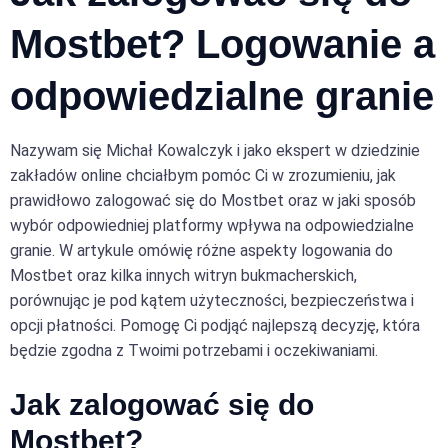
Mostbet? Logowanie a
odpowiedzialne granie
Nazywam się Michał Kowalczyk i jako ekspert w dziedzinie
zakładów online chciałbym pomóc Ci w zrozumieniu, jak
prawidłowo zalogować się do Mostbet oraz w jaki sposób
wybór odpowiedniej platformy wpływa na odpowiedzialne
granie. W artykule omówię różne aspekty logowania do
Mostbet oraz kilka innych witryn bukmacherskich,
porównując je pod kątem użyteczności, bezpieczeństwa i
opcji płatności. Pomogę Ci podjąć najlepszą decyzję, która
będzie zgodna z Twoimi potrzebami i oczekiwaniami.
Jak zalogować się do
Mostbet?