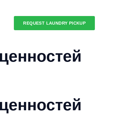
REQUEST LAUNDRY PICKUP
ценностей
ценностей