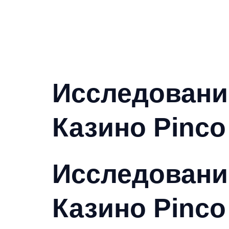
Исследовани
Казино Pinco
Исследовани
Казино Pinco