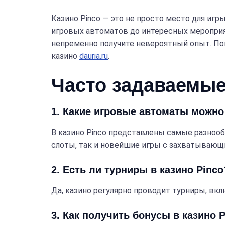
Казино Pinco — это не просто место для игр
игровых автоматов до интересных мероприят
непременно получите невероятный опыт. По
казино
dauria.ru
.
Часто задаваемые
1. Какие игровые автоматы можно 
В казино Pinco представлены самые разноо
слоты, так и новейшие игры с захватывающ
2. Есть ли турниры в казино Pinco
Да, казино регулярно проводит турниры, вкл
3. Как получить бонусы в казино 