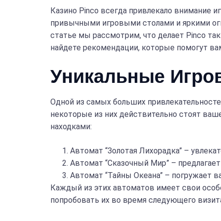
Казино Pinco всегда привлекало внимание 
привычными игровыми столами и яркими огн
статье мы рассмотрим, что делает Pinco т
найдете рекомендации, которые помогут вам
Уникальные Игро
Одной из самых больших привлекательносте
некоторые из них действительно стоят ваш
находками:
Автомат “Золотая Лихорадка” – увлек
Автомат “Сказочный Мир” – предлагае
Автомат “Тайны Океана” – погружает 
Каждый из этих автоматов имеет свои осо
попробовать их во время следующего визит