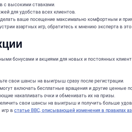
в с высокими ставками.
жей для удобства всех клиентов.
ы сделать ваше посещение максимально комфортным и прия
стрии азартных игр, обратитесь к мнению эксперта в это
кции
ными бонусами и акциями для новых и постоянных клиент
ьте свои шансы на выигрыш сразу после регистрации.
могут включать бесплатные вращения и другие ценные по
яющие накапливать очки и обменивать их на призы.
личить свои шансы на выигрыш и получить больше удовол
 игр в
статье BBC, описывающей изменения в правилах аз