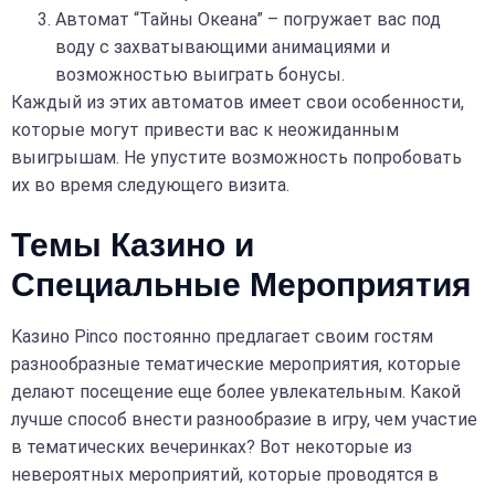
Автомат “Тайны Океана” – погружает вас под
воду с захватывающими анимациями и
возможностью выиграть бонусы.
Каждый из этих автоматов имеет свои особенности,
которые могут привести вас к неожиданным
выигрышам. Не упустите возможность попробовать
их во время следующего визита.
Темы Казино и
Специальные Мероприятия
Kазино Pinco постоянно предлагает своим гостям
разнообразные тематические мероприятия, которые
делают посещение еще более увлекательным. Какой
лучше способ внести разнообразие в игру, чем участие
в тематических вечеринках? Вот некоторые из
невероятных мероприятий, которые проводятся в