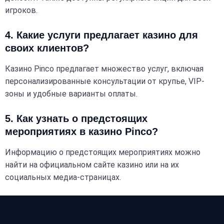
игроков.
4. Какие услуги предлагает казино для
своих клиентов?
Казино Pinco предлагает множество услуг, включая
персонализированные консультации от крупье, VIP-
зоны и удобные варианты оплаты.
5. Как узнать о предстоящих
мероприятиях в казино Pinco?
Информацию о предстоящих мероприятиях можно
найти на официальном сайте казино или на их
социальных медиа-страницах.