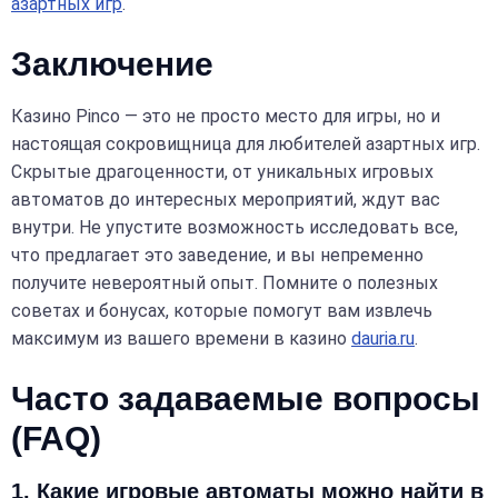
азартных игр
.
Заключение
Казино Pinco — это не просто место для игры, но и
настоящая сокровищница для любителей азартных игр.
Скрытые драгоценности, от уникальных игровых
автоматов до интересных мероприятий, ждут вас
внутри. Не упустите возможность исследовать все,
что предлагает это заведение, и вы непременно
получите невероятный опыт. Помните о полезных
советах и бонусах, которые помогут вам извлечь
максимум из вашего времени в казино
dauria.ru
.
Часто задаваемые вопросы
(FAQ)
1. Какие игровые автоматы можно найти в