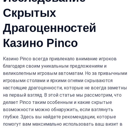
Скрытых
Драгоценностей
Казино Pinco
Казино Pinco всегда привлекало внимание игроков
благодаря своим уникальным предложениям и
великолепным игровым автоматам. Но за привычными
игровыми столами и яркими огнями скрываются
настоящие драгоценности, которые не всегда заметны
на первый взгляд. В этой статье мы рассмотрим, что
делает Pinco таким особенным и какие скрытые
возможности можно обнаружить, если взглянуть
глубже. Здесь вы найдете рекомендации, которые
помогут вам максимально использовать ваш визит в