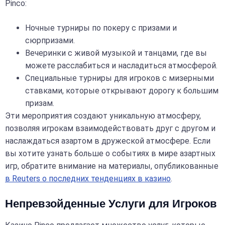
Pinco:
Ночные турниры по покеру с призами и
сюрпризами.
Вечеринки с живой музыкой и танцами, где вы
можете расслабиться и насладиться атмосферой.
Специальные турниры для игроков с мизерными
ставками, которые открывают дорогу к большим
призам.
Эти мероприятия создают уникальную атмосферу,
позволяя игрокам взаимодействовать друг с другом и
наслаждаться азартом в дружеской атмосфере. Если
вы хотите узнать больше о событиях в мире азартных
игр, обратите внимание на материалы, опубликованные
в Reuters о последних тенденциях в казино
.
Непревзойденные Услуги для Игроков