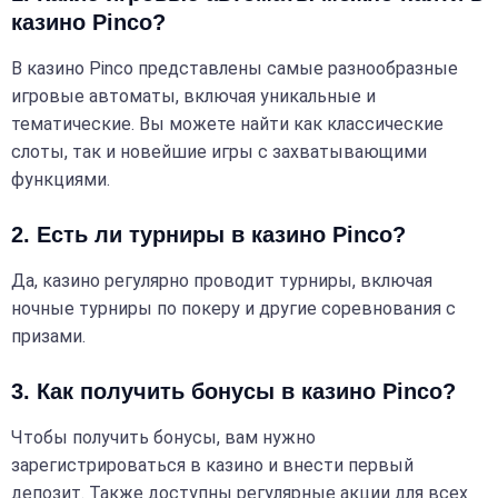
казино Pinco?
В казино Pinco представлены самые разнообразные
игровые автоматы, включая уникальные и
тематические. Вы можете найти как классические
слоты, так и новейшие игры с захватывающими
функциями.
2. Есть ли турниры в казино Pinco?
Да, казино регулярно проводит турниры, включая
ночные турниры по покеру и другие соревнования с
призами.
3. Как получить бонусы в казино Pinco?
Чтобы получить бонусы, вам нужно
зарегистрироваться в казино и внести первый
депозит. Также доступны регулярные акции для всех