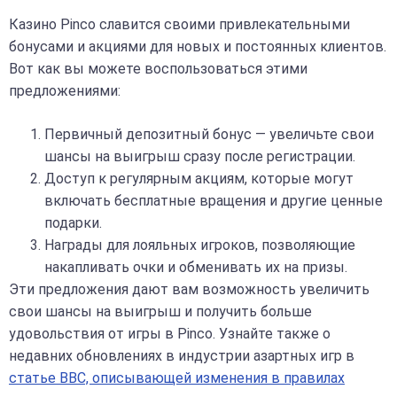
Казино Pinco славится своими привлекательными
бонусами и акциями для новых и постоянных клиентов.
Вот как вы можете воспользоваться этими
предложениями:
Первичный депозитный бонус — увеличьте свои
шансы на выигрыш сразу после регистрации.
Доступ к регулярным акциям, которые могут
включать бесплатные вращения и другие ценные
подарки.
Награды для лояльных игроков, позволяющие
накапливать очки и обменивать их на призы.
Эти предложения дают вам возможность увеличить
свои шансы на выигрыш и получить больше
удовольствия от игры в Pinco. Узнайте также о
недавних обновлениях в индустрии азартных игр в
статье BBC, описывающей изменения в правилах