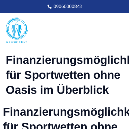
09060000843
Finanzierungsmöglich
für Sportwetten ohne
Oasis im Überblick
Finanzierungsmöglichk
für Sportwetten ohne