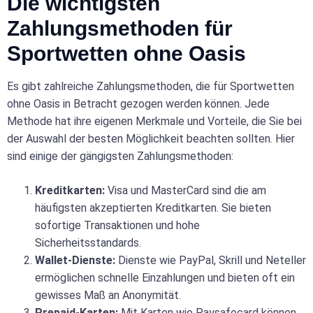
Die wichtigsten
Zahlungsmethoden für
Sportwetten ohne Oasis
Es gibt zahlreiche Zahlungsmethoden, die für Sportwetten
ohne Oasis in Betracht gezogen werden können. Jede
Methode hat ihre eigenen Merkmale und Vorteile, die Sie bei
der Auswahl der besten Möglichkeit beachten sollten. Hier
sind einige der gängigsten Zahlungsmethoden:
Kreditkarten:
Visa und MasterCard sind die am
häufigsten akzeptierten Kreditkarten. Sie bieten
sofortige Transaktionen und hohe
Sicherheitsstandards.
Wallet-Dienste:
Dienste wie PayPal, Skrill und Neteller
ermöglichen schnelle Einzahlungen und bieten oft ein
gewisses Maß an Anonymität.
Prepaid-Karten:
Mit Karten wie Paysafecard können