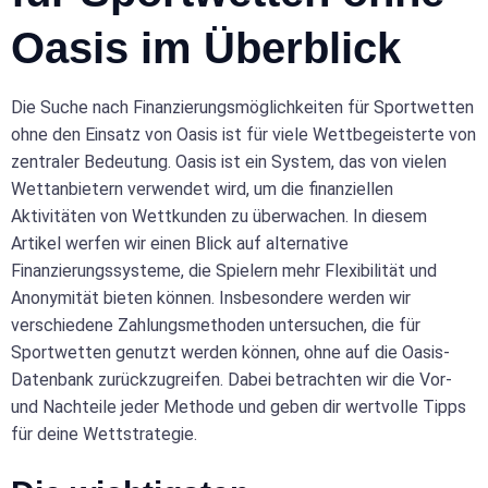
Oasis im Überblick
Die Suche nach Finanzierungsmöglichkeiten für Sportwetten
ohne den Einsatz von Oasis ist für viele Wettbegeisterte von
zentraler Bedeutung. Oasis ist ein System, das von vielen
Wettanbietern verwendet wird, um die finanziellen
Aktivitäten von Wettkunden zu überwachen. In diesem
Artikel werfen wir einen Blick auf alternative
Finanzierungssysteme, die Spielern mehr Flexibilität und
Anonymität bieten können. Insbesondere werden wir
verschiedene Zahlungsmethoden untersuchen, die für
Sportwetten genutzt werden können, ohne auf die Oasis-
Datenbank zurückzugreifen. Dabei betrachten wir die Vor-
und Nachteile jeder Methode und geben dir wertvolle Tipps
für deine Wettstrategie.