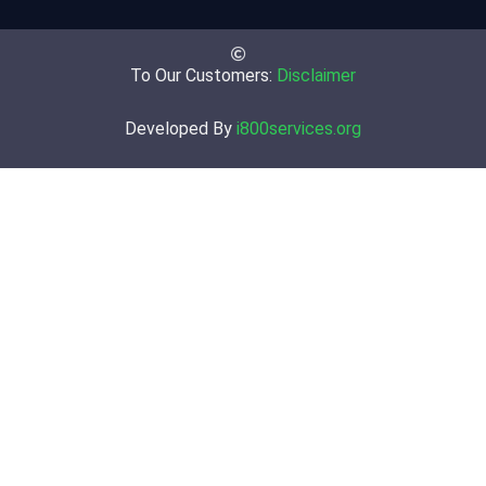
To Our Customers:
Disclaimer
Developed By
i800services.org