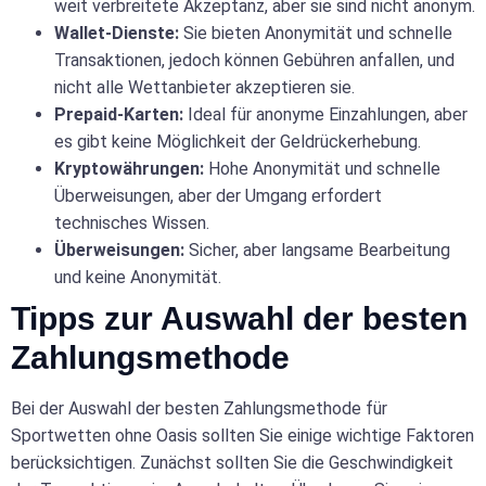
weit verbreitete Akzeptanz, aber sie sind nicht anonym.
Wallet-Dienste:
Sie bieten Anonymität und schnelle
Transaktionen, jedoch können Gebühren anfallen, und
nicht alle Wettanbieter akzeptieren sie.
Prepaid-Karten:
Ideal für anonyme Einzahlungen, aber
es gibt keine Möglichkeit der Geldrückerhebung.
Kryptowährungen:
Hohe Anonymität und schnelle
Überweisungen, aber der Umgang erfordert
technisches Wissen.
Überweisungen:
Sicher, aber langsame Bearbeitung
und keine Anonymität.
Tipps zur Auswahl der besten
Zahlungsmethode
Bei der Auswahl der besten Zahlungsmethode für
Sportwetten ohne Oasis sollten Sie einige wichtige Faktoren
berücksichtigen. Zunächst sollten Sie die Geschwindigkeit