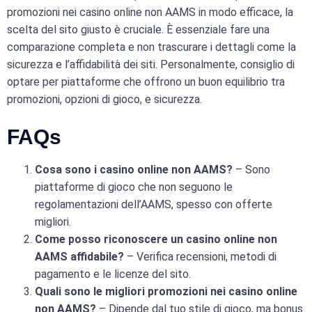
promozioni nei casino online non AAMS in modo efficace, la
scelta del sito giusto è cruciale. È essenziale fare una
comparazione completa e non trascurare i dettagli come la
sicurezza e l’affidabilità dei siti. Personalmente, consiglio di
optare per piattaforme che offrono un buon equilibrio tra
promozioni, opzioni di gioco, e sicurezza.
FAQs
Cosa sono i casino online non AAMS?
– Sono
piattaforme di gioco che non seguono le
regolamentazioni dell’AAMS, spesso con offerte
migliori.
Come posso riconoscere un casino online non
AAMS affidabile?
– Verifica recensioni, metodi di
pagamento e le licenze del sito.
Quali sono le migliori promozioni nei casino online
non AAMS?
– Dipende dal tuo stile di gioco, ma bonus