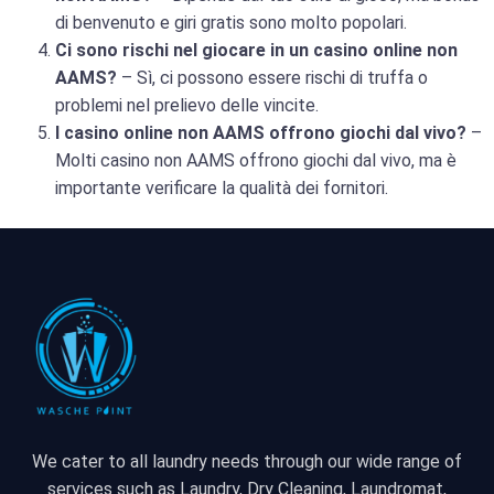
di benvenuto e giri gratis sono molto popolari.
Ci sono rischi nel giocare in un casino online non
AAMS?
– Sì, ci possono essere rischi di truffa o
problemi nel prelievo delle vincite.
I casino online non AAMS offrono giochi dal vivo?
–
Molti casino non AAMS offrono giochi dal vivo, ma è
importante verificare la qualità dei fornitori.
We cater to all laundry needs through our wide range of
services such as Laundry, Dry Cleaning, Laundromat,