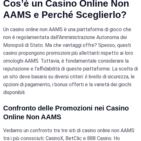
Cos’è un Casino Online Non
AAMS e Perché Sceglierlo?
Un casino online non AAMS è una piattaforma di gioco che
non è regolamentata dall’Amministrazione Autonoma dei
Monopoli di Stato. Ma che vantaggi offre? Spesso, questi
casino propongono promozioni più allettanti rispetto ai loro
omologhi AAMS. Tuttavia, è fondamentale considerare la
reputazione e l’affidabilità di queste piattaforme. La scelta di
un sito deve basarsi su diversi criteri: il livello di sicurezza, le
opzioni di pagamento, i bonus offerti e la varietà dei giochi
disponibili.
Confronto delle Promozioni nei Casino
Online Non AAMS
Vediamo un confronto tra tre siti di casino online non AAMS
tra i più conosciuti: CasinoX, BetClic e 888 Casino. Ho