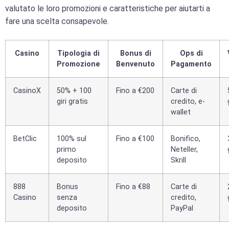
valutato le loro promozioni e caratteristiche per aiutarti a
fare una scelta consapevole.
Casino
Tipologia di
Bonus di
Ops di
Promozione
Benvenuto
Pagamento
CasinoX
50% + 100
Fino a €200
Carte di
giri gratis
credito, e-
wallet
BetClic
100% sul
Fino a €100
Bonifico,
primo
Neteller,
deposito
Skrill
888
Bonus
Fino a €88
Carte di
Casino
senza
credito,
deposito
PayPal