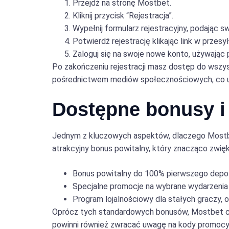
Przejdź na stronę Mostbet.
Kliknij przycisk “Rejestracja”.
Wypełnij formularz rejestracyjny, podając s
Potwierdź rejestrację klikając link w przesy
Zaloguj się na swoje nowe konto, używając p
Po zakończeniu rejestracji masz dostęp do wszys
pośrednictwem mediów społecznościowych, co uł
Dostępne bonusy i
Jednym z kluczowych aspektów, dlaczego Mostbet
atrakcyjny bonus powitalny, który znacząco zwię
Bonus powitalny do 100% pierwszego depo
Specjalne promocje na wybrane wydarzenia
Program lojalnościowy dla stałych graczy, 
Oprócz tych standardowych bonusów, Mostbet czę
powinni również zwracać uwagę na kody promocy