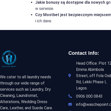
Jakie bonusy są dostępne dla nowych g
w serwisie.
Czy Mostbet jest bezpiecznym miejscem
i ich dane.
Contact Info:
Head Office: Plot 12
Emma Abimbola
Street, off Fola Osi
We cater to all laundry needs
Rd, Lekki Phase I,
through our wide range of
Lagos.
services such as Laundry, Dry
Cleaning, Laundromat,
0906 000 0843
Alterations, Wedding Dress
info@waschepoint.
Care, Leather, and Suede Care.