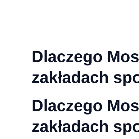
Dlaczego Mos
zakładach sp
Dlaczego Mos
zakładach sp