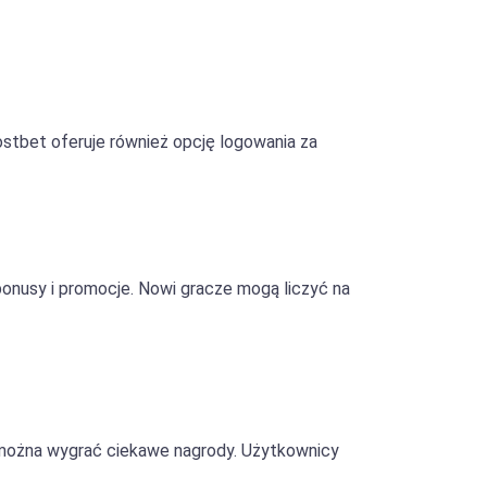
ostbet oferuje również opcję logowania za
nusy i promocje. Nowi gracze mogą liczyć na
h można wygrać ciekawe nagrody. Użytkownicy