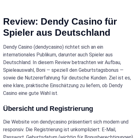
Review: Dendy Casino für
Spieler aus Deutschland
Dendy Casino (dendycasino) richtet sich an ein
internationales Publikum, darunter auch Spieler aus
Deutschland. In diesem Review betrachten wir Aufbau,
Spieleauswahl, Boni — speziell den Geburtstagsbonus —
sowie die Nutzererfahrung für deutsche Kunden. Ziel ist es,
eine klare, praktische Einschätzung zu liefern, ob Dendy
Casino eine gute Wahl ist.
Übersicht und Registrierung
Die Website von dendycasino präsentiert sich modern und
responsiv. Die Registrierung ist unkompliziert: E-Mail,
Passwort, Geburtsdatum (wichtig für Bonusberechtigungen)