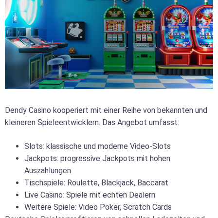
Dendy Casino kooperiert mit einer Reihe von bekannten und
kleineren Spieleentwicklern. Das Angebot umfasst:
Slots: klassische und moderne Video-Slots
Jackpots: progressive Jackpots mit hohen
Auszahlungen
Tischspiele: Roulette, Blackjack, Baccarat
Live Casino: Spiele mit echten Dealern
Weitere Spiele: Video Poker, Scratch Cards