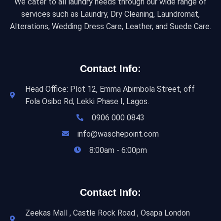
We cater to all laundry needs through our wide range of
services such as Laundry, Dry Cleaning, Laundromat,
Alterations, Wedding Dress Care, Leather, and Suede Care.
Contact Info:
Head Office: Plot 12, Emma Abimbola Street, off
Fola Osibo Rd, Lekki Phase I, Lagos.
0906 000 0843
info@waschepoint.com
8:00am - 6:00pm
Contact Info:
Zeekas Mall , Castle Rock Road , Osapa London