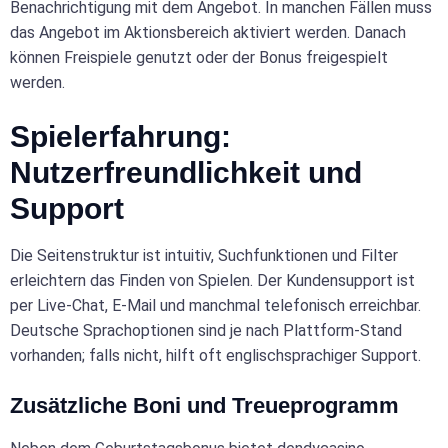
Benachrichtigung mit dem Angebot. In manchen Fällen muss
das Angebot im Aktionsbereich aktiviert werden. Danach
können Freispiele genutzt oder der Bonus freigespielt
werden.
Spielerfahrung:
Nutzerfreundlichkeit und
Support
Die Seitenstruktur ist intuitiv, Suchfunktionen und Filter
erleichtern das Finden von Spielen. Der Kundensupport ist
per Live-Chat, E-Mail und manchmal telefonisch erreichbar.
Deutsche Sprachoptionen sind je nach Plattform-Stand
vorhanden; falls nicht, hilft oft englischsprachiger Support.
Zusätzliche Boni und Treueprogramm