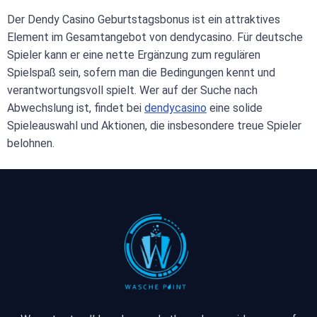
Der Dendy Casino Geburtstagsbonus ist ein attraktives
Element im Gesamtangebot von dendycasino. Für deutsche
Spieler kann er eine nette Ergänzung zum regulären
Spielspaß sein, sofern man die Bedingungen kennt und
verantwortungsvoll spielt. Wer auf der Suche nach
Abwechslung ist, findet bei
dendycasino
eine solide
Spieleauswahl und Aktionen, die insbesondere treue Spieler
belohnen.