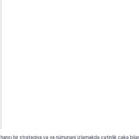
 hansı bir strategiya və ya nümunəni izləməkdə çətinlik çəkə bilər