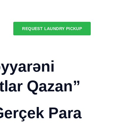
REQUEST LAUNDRY PICKUP
yyarəni
tlar Qazan”
Gerçek Para