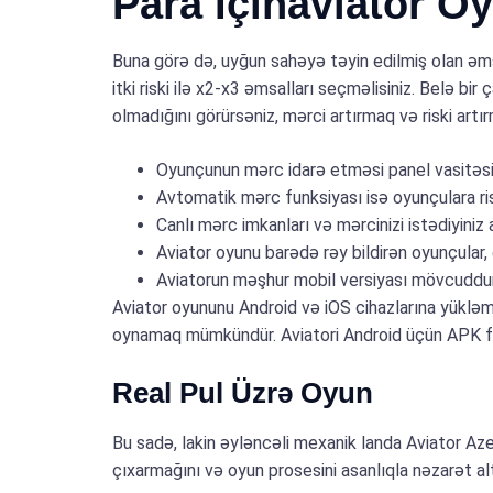
Para Içinaviator O
Buna görə də, uyğun sahəyə təyin edilmiş olan əmsa
itki riski ilə x2-x3 əmsalları seçməlisiniz. Belə b
olmadığını görürsəniz, mərci artırmaq və riski ar
Oyunçunun mərc idarə etməsi panel vasitəs
Avtomatik mərc funksiyası isə oyunçulara ri
Canlı mərc imkanları və mərcinizi istədiyin
Aviator oyunu barədə rəy bildirən oyunçular
Aviatorun məşhur mobil versiyası mövcuddu
Aviator oyununu Android və iOS cihazlarına yükləm
oynamaq mümkündür. Aviatori Android üçün APK 
Real Pul Üzrə Oyun
Bu sadə, lakin əyləncəli mexanik landa Aviator Aze
çıxarmağını və oyun prosesini asanlıqla nəzarət a