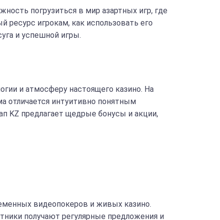
ность погрузиться в мир азартных игр, где
й ресурс игрокам, как использовать его
уга и успешной игры.
логии и атмосферу настоящего казино. На
ма отличается интуитивно понятным
-ап KZ предлагает щедрые бонусы и акции,
ременных видеопокеров и живых казино.
стники получают регулярные предложения и