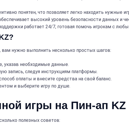
итивно понятен, что позволяет легко находить нужные иг
обеспечивает высокий уровень безопасности данных и ч
оддержки работает 24/7, готовая помочь игрокам с люб
 KZ?
, вам нужно выполнить несколько простых шагов:
е, указав необходимые данные.
ую запись, следуя инструкциям платформы.
пособ оплаты и внесите средства на свой баланс.
нтом и выберите игру по душе.
ной игры на Пин-ап KZ
сколько полезных советов: