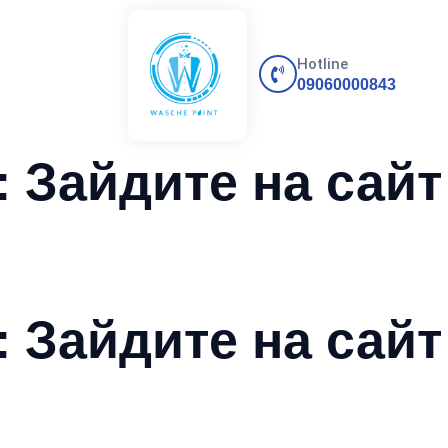
Hotline
09060000843
: Зайдите на сайт
: Зайдите на сайт