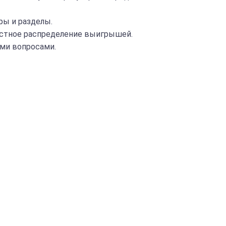
ры и разделы.
естное распределение выигрышей.
ыми вопросами.