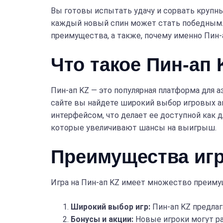
Вы готовы испытать удачу и сорвать крупны
каждый новый спин может стать победным. В
преимущества, а также, почему именно Пин-
Что такое Пин-ап 
Пин-ап KZ — это популярная платформа для а
сайте вы найдете широкий выбор игровых а
интерфейсом, что делает ее доступной как д
которые увеличивают шансы на выигрыш.
Преимущества игр
Игра на Пин-ап KZ имеет множество преиму
Широкий выбор игр:
Пин-ап KZ предлаг
Бонусы и акции:
Новые игроки могут ра