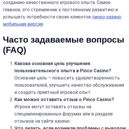
созданию качественного игрового опыта. Самое
главное, это стремление к постоянному развитию и
услышать потребности своих клиентов
пинко казино
мобильная версия
.
Часто задаваемые вопросы
(FAQ)
Какова основная цель улучшения
пользовательского опыта в Pinco Casino?
Основная цель – повысить удовлетворенность
пользователей, улучшить качество обслуживания
и создать приятный игровой опыт.
Как можно оставить отзыв о Pinco Casino?
Игроки могут оставить отзывы на
специализированных форумах или в разделе
отзывов на сайте казино.
Что делать, если возникли проблемы с выводом