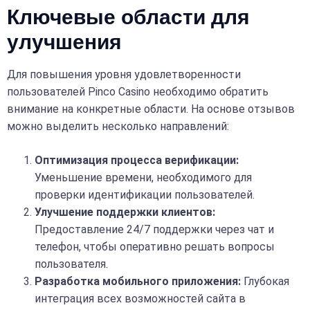
Ключевые области для
улучшения
Для повышения уровня удовлетворенности
пользователей Pinco Casino необходимо обратить
внимание на конкретные области. На основе отзывов
можно выделить несколько направлений:
Оптимизация процесса верификации:
Уменьшение времени, необходимого для
проверки идентификации пользователей.
Улучшение поддержки клиентов:
Предоставление 24/7 поддержки через чат и
телефон, чтобы оперативно решать вопросы
пользователя.
Разработка мобильного приложения:
Глубокая
интеграция всех возможностей сайта в