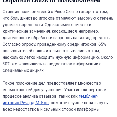
Обратная связь от пользователей
Отзывы пользователей о Pinco Casino говорят о том,
что большинство игроков отмечают высокую степень
удовлетворенности. Однако имеют место и
критические замечания, касающиеся, например,
длительности обработки запросов на вывод средств.
Согласно опросу, проведенному среди игроков, 65%
пользователей положительно отзывались о том,
насколько легко находить нужную информацию. Около
30% же жаловались на недостаток информации о
специальных акциях.
Такое положение дел предоставляет множество
возможностей для улучшения. Участие экспертов в
процессе анализа отзывов, таких как
гемблинг-
историк Ричард М. Коц
, помогает лучше понять суть
всех недостатков и сильных сторон платформы.