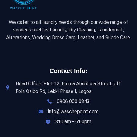
We cater to all laundry needs through our wide range of
services such as Laundry, Dry Cleaning, Laundromat,
Alterations, Wedding Dress Care, Leather, and Suede Care.
Contact Info:
Head Office: Plot 12, Emma Abimbola Street, off
Fola Osibo Rd, Lekki Phase I, Lagos.
0906 000 0843
info@waschepoint.com
8:00am - 6:00pm