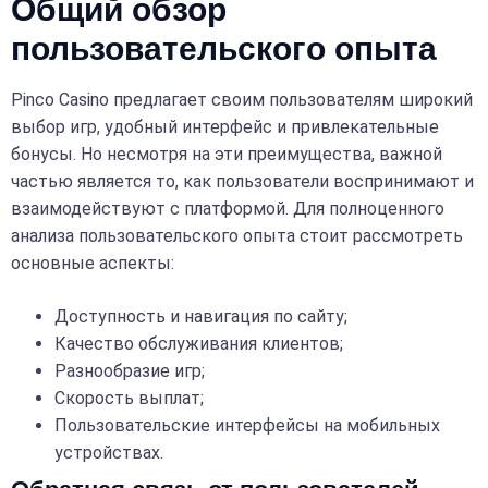
Общий обзор
пользовательского опыта
Pinco Casino предлагает своим пользователям широкий
выбор игр, удобный интерфейс и привлекательные
бонусы. Но несмотря на эти преимущества, важной
частью является то, как пользователи воспринимают и
взаимодействуют с платформой. Для полноценного
анализа пользовательского опыта стоит рассмотреть
основные аспекты:
Доступность и навигация по сайту;
Качество обслуживания клиентов;
Разнообразие игр;
Скорость выплат;
Пользовательские интерфейсы на мобильных
устройствах.