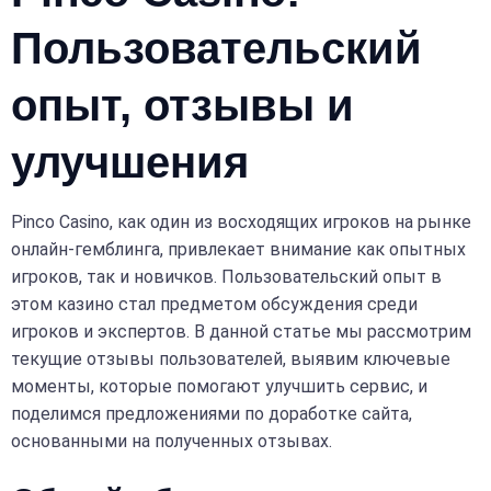
Пользовательский
опыт, отзывы и
улучшения
Pinco Casino, как один из восходящих игроков на рынке
онлайн-гемблинга, привлекает внимание как опытных
игроков, так и новичков. Пользовательский опыт в
этом казино стал предметом обсуждения среди
игроков и экспертов. В данной статье мы рассмотрим
текущие отзывы пользователей, выявим ключевые
моменты, которые помогают улучшить сервис, и
поделимся предложениями по доработке сайта,
основанными на полученных отзывах.