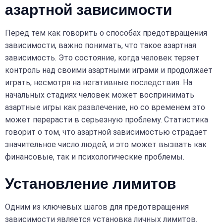
азартной зависимости
Перед тем как говорить о способах предотвращения
зависимости, важно понимать, что такое азартная
зависимость. Это состояние, когда человек теряет
контроль над своими азартными играми и продолжает
играть, несмотря на негативные последствия. На
начальных стадиях человек может воспринимать
азартные игры как развлечение, но со временем это
может перерасти в серьезную проблему. Статистика
говорит о том, что азартной зависимостью страдает
значительное число людей, и это может вызвать как
финансовые, так и психологические проблемы.
Установление лимитов
Одним из ключевых шагов для предотвращения
зависимости является установка личных лимитов.