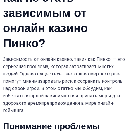
зависимым от
онлайн казино
Пинко?
Зависимость от онлайн казино, таких как Пинко, — это
серьезная проблема, которая затрагивает многих
людей. Однако существует несколько мер, которые
помогут минимизировать риск и сохранить контроль
над своей игрой. В этом статье мы обсудим, как
избежать игорной зависимости и принять меры для
здорового времяпрепровождения в мире онлайн-
гейминга.
Понимание проблемы