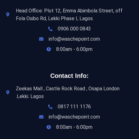
Head Office: Plot 12, Emma Abimbola Street, off
Fola Osibo Rd, Lekki Phase I, Lagos.
0906 000 0843
info@waschepoint.com
8:00am - 6:00pm
Contact Info:
Zeekas Mall , Castle Rock Road , Osapa London
.Lekki. Lagos
0817 111 1176
info@waschepoint.com
8:00am - 6:00pm