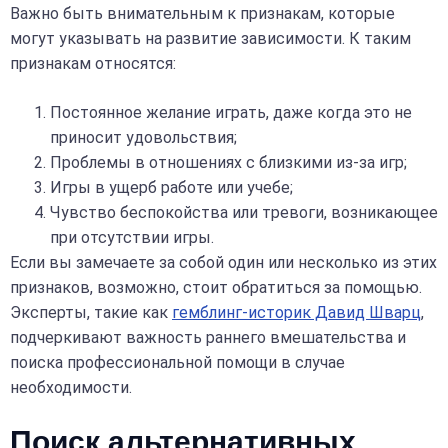
Важно быть внимательным к признакам, которые
могут указывать на развитие зависимости. К таким
признакам относятся:
Постоянное желание играть, даже когда это не
приносит удовольствия;
Проблемы в отношениях с близкими из-за игр;
Игры в ущерб работе или учебе;
Чувство беспокойства или тревоги, возникающее
при отсутствии игры.
Если вы замечаете за собой один или несколько из этих
признаков, возможно, стоит обратиться за помощью.
Эксперты, такие как
гемблинг-историк Давид Шварц
,
подчеркивают важность раннего вмешательства и
поиска профессиональной помощи в случае
необходимости.
Поиск альтернативных