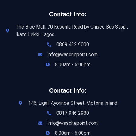
Contact Info:
The Bloc Mall, 70 Kusenla Road by Chisco Bus Stop ,
Ikate Lekki. Lagos
0809 432 9000
info@waschepoint.com
8:00am - 6:00pm
Contact Info:
146, Ligali Ayorinde Street, Victoria Island
0817 946 2980
info@waschepoint.com
8:00am - 6:00pm