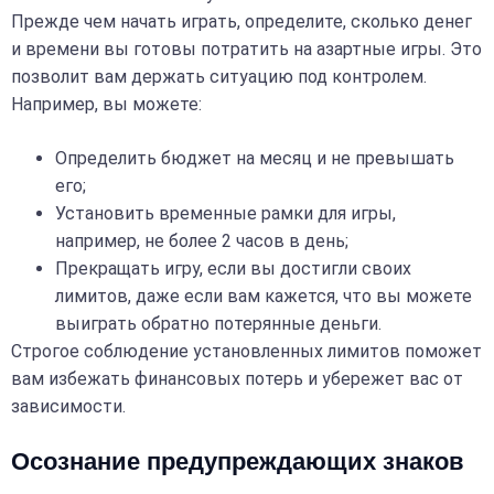
Прежде чем начать играть, определите, сколько денег
и времени вы готовы потратить на азартные игры. Это
позволит вам держать ситуацию под контролем.
Например, вы можете:
Определить бюджет на месяц и не превышать
его;
Установить временные рамки для игры,
например, не более 2 часов в день;
Прекращать игру, если вы достигли своих
лимитов, даже если вам кажется, что вы можете
выиграть обратно потерянные деньги.
Строгое соблюдение установленных лимитов поможет
вам избежать финансовых потерь и убережет вас от
зависимости.
Осознание предупреждающих знаков