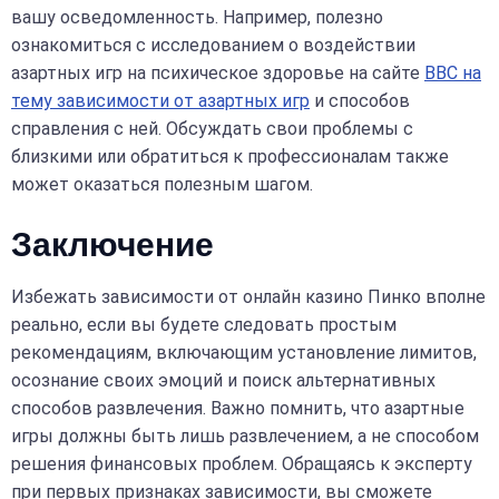
вашу осведомленность. Например, полезно
ознакомиться с исследованием о воздействии
азартных игр на психическое здоровье на сайте
BBC на
тему зависимости от азартных игр
и способов
справления с ней. Обсуждать свои проблемы с
близкими или обратиться к профессионалам также
может оказаться полезным шагом.
Заключение
Избежать зависимости от онлайн казино Пинко вполне
реально, если вы будете следовать простым
рекомендациям, включающим установление лимитов,
осознание своих эмоций и поиск альтернативных
способов развлечения. Важно помнить, что азартные
игры должны быть лишь развлечением, а не способом
решения финансовых проблем. Обращаясь к эксперту
при первых признаках зависимости, вы сможете