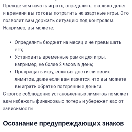
Прежде чем начать играть, определите, сколько денег
и времени вы готовы потратить на азартные игры. Это
позволит вам держать ситуацию под контролем.
Например, вы можете:
Определить бюджет на месяц и не превышать
его;
Установить временные рамки для игры,
например, не более 2 часов в день;
Прекращать игру, если вы достигли своих
лимитов, даже если вам кажется, что вы можете
выиграть обратно потерянные деньги.
Строгое соблюдение установленных лимитов поможет
вам избежать финансовых потерь и убережет вас от
зависимости.
Осознание предупреждающих знаков