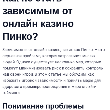
зависимым от
онлайн казино
Пинко?
Зависимость от онлайн казино, таких как Пинко, — это
серьезная проблема, которая затрагивает многих
людей. Однако существует несколько мер, которые
помогут минимизировать риск и сохранить контроль
над своей игрой. В этом статье мы обсудим, как
избежать игорной зависимости и принять меры для
здорового времяпрепровождения в мире онлайн-
гейминга.
Понимание проблемы