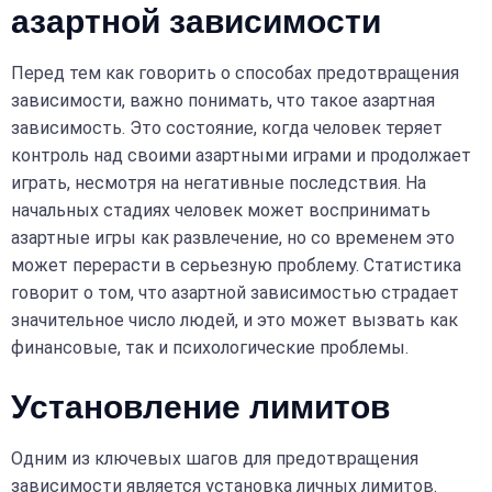
азартной зависимости
Перед тем как говорить о способах предотвращения
зависимости, важно понимать, что такое азартная
зависимость. Это состояние, когда человек теряет
контроль над своими азартными играми и продолжает
играть, несмотря на негативные последствия. На
начальных стадиях человек может воспринимать
азартные игры как развлечение, но со временем это
может перерасти в серьезную проблему. Статистика
говорит о том, что азартной зависимостью страдает
значительное число людей, и это может вызвать как
финансовые, так и психологические проблемы.
Установление лимитов
Одним из ключевых шагов для предотвращения
зависимости является установка личных лимитов.