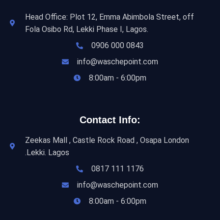
Head Office: Plot 12, Emma Abimbola Street, off
Fola Osibo Rd, Lekki Phase I, Lagos.
0906 000 0843
info@waschepoint.com
8:00am - 6:00pm
Contact Info:
Zeekas Mall , Castle Rock Road , Osapa London
.Lekki. Lagos
0817 111 1176
info@waschepoint.com
8:00am - 6:00pm