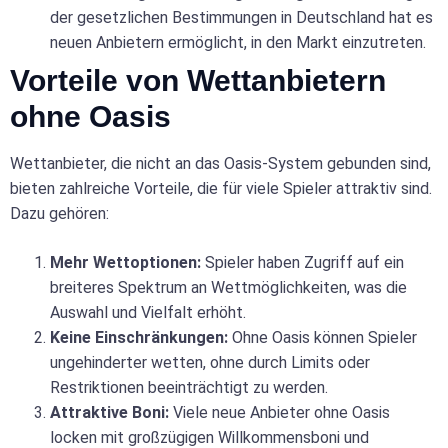
der gesetzlichen Bestimmungen in Deutschland hat es
neuen Anbietern ermöglicht, in den Markt einzutreten.
Vorteile von Wettanbietern
ohne Oasis
Wettanbieter, die nicht an das Oasis-System gebunden sind,
bieten zahlreiche Vorteile, die für viele Spieler attraktiv sind.
Dazu gehören:
Mehr Wettoptionen:
Spieler haben Zugriff auf ein
breiteres Spektrum an Wettmöglichkeiten, was die
Auswahl und Vielfalt erhöht.
Keine Einschränkungen:
Ohne Oasis können Spieler
ungehinderter wetten, ohne durch Limits oder
Restriktionen beeinträchtigt zu werden.
Attraktive Boni:
Viele neue Anbieter ohne Oasis
locken mit großzügigen Willkommensboni und