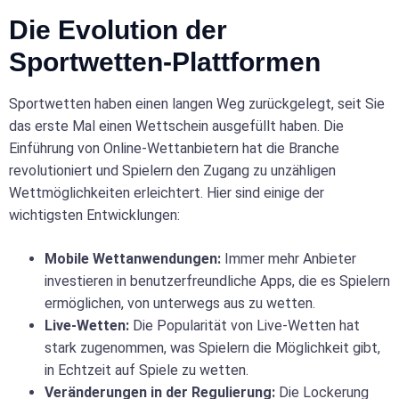
Die Evolution der
Sportwetten-Plattformen
Sportwetten haben einen langen Weg zurückgelegt, seit Sie
das erste Mal einen Wettschein ausgefüllt haben. Die
Einführung von Online-Wettanbietern hat die Branche
revolutioniert und Spielern den Zugang zu unzähligen
Wettmöglichkeiten erleichtert. Hier sind einige der
wichtigsten Entwicklungen:
Mobile Wettanwendungen:
Immer mehr Anbieter
investieren in benutzerfreundliche Apps, die es Spielern
ermöglichen, von unterwegs aus zu wetten.
Live-Wetten:
Die Popularität von Live-Wetten hat
stark zugenommen, was Spielern die Möglichkeit gibt,
in Echtzeit auf Spiele zu wetten.
Veränderungen in der Regulierung:
Die Lockerung