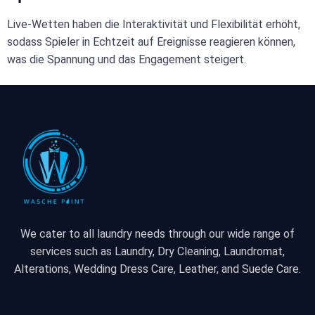
Live-Wetten haben die Interaktivität und Flexibilität erhöht,
sodass Spieler in Echtzeit auf Ereignisse reagieren können,
was die Spannung und das Engagement steigert.
We cater to all laundry needs through our wide range of
services such as Laundry, Dry Cleaning, Laundromat,
Alterations, Wedding Dress Care, Leather, and Suede Care.