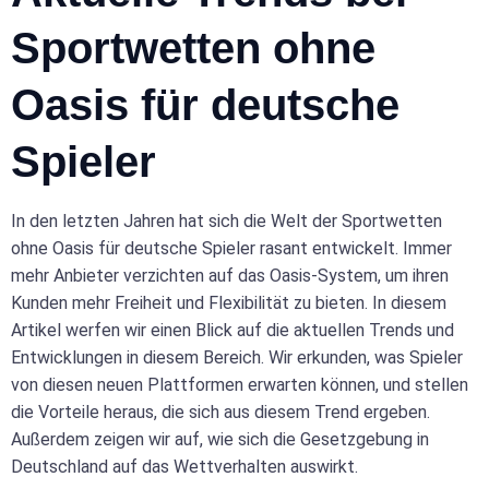
Sportwetten ohne
Oasis für deutsche
Spieler
In den letzten Jahren hat sich die Welt der Sportwetten
ohne Oasis für deutsche Spieler rasant entwickelt. Immer
mehr Anbieter verzichten auf das Oasis-System, um ihren
Kunden mehr Freiheit und Flexibilität zu bieten. In diesem
Artikel werfen wir einen Blick auf die aktuellen Trends und
Entwicklungen in diesem Bereich. Wir erkunden, was Spieler
von diesen neuen Plattformen erwarten können, und stellen
die Vorteile heraus, die sich aus diesem Trend ergeben.
Außerdem zeigen wir auf, wie sich die Gesetzgebung in
Deutschland auf das Wettverhalten auswirkt.