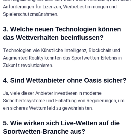
Anforderungen für Lizenzen, Werbebestimmungen und
Spielerschutzmaßnahmen.
3. Welche neuen Technologien können
das Wettverhalten beeinflussen?
Technologien wie Künstliche Intelligenz, Blockchain und
Augmented Reality könnten das Sportwetten-Erlebnis in
Zukunft revolutionieren.
4. Sind Wettanbieter ohne Oasis sicher?
Ja, viele dieser Anbieter investieren in moderne
Sicherheitssysteme und Einhaltung von Regulierungen, um
ein sicheres Wettumfeld zu gewährleisten.
5. Wie wirken sich Live-Wetten auf die
Sportwetten-Branche aus?